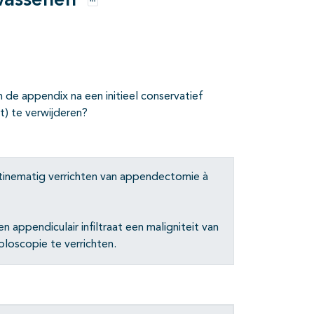
lwassenen
Opties
 de appendix na een initieel conservatief
ft) te verwijderen?
utinematig verrichten van appendectomie à
appendiculair infiltraat een maligniteit van
oloscopie te verrichten.