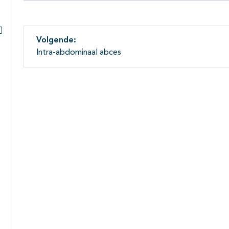
Volgende:
Subpagina's open- en dichtklappen
Intra-abdominaal abces