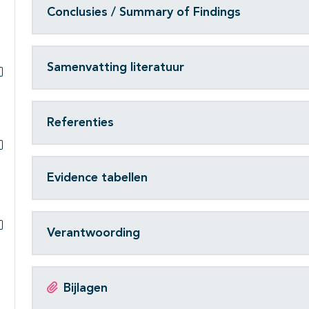
Conclusies / Summary of Findings
Samenvatting literatuur
Subpagina's open- en dichtklappen
Referenties
Subpagina's open- en dichtklappen
Evidence tabellen
Verantwoording
Subpagina's open- en dichtklappen
Bijlagen