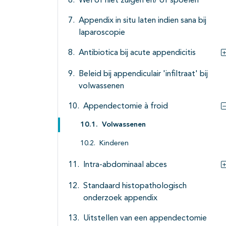
Wel of niet zuigen en/ of spoelen
Appendix in situ laten indien sana bij
laparoscopie
Antibiotica bij acute appendicitis
Beleid bij appendiculair 'infiltraat' bij
volwassenen
Appendectomie à froid
Volwassenen
Kinderen
Intra-abdominaal abces
Standaard histopathologisch
onderzoek appendix
Uitstellen van een appendectomie