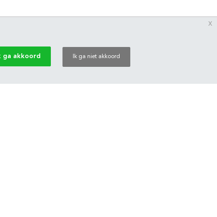
x
k ga akkoord
Ik ga niet akkoord