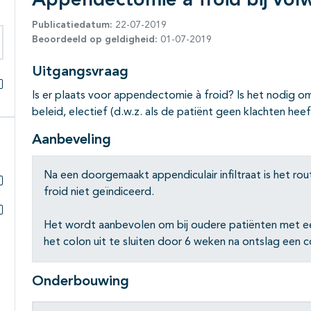
Appendectomie à froid bij vo
Publicatiedatum:
22-07-2019
Beoordeeld op geldigheid:
01-07-2019
eken binnen deze richtlijn
Uitgangsvraag
Is er plaats voor appendectomie à froid? Is het nodig om
Alles openklappen
beleid, electief (d.w.z. als de patiënt geen klachten hee
Aanbeveling
Na een doorgemaakt appendiculair infiltraat is het ro
froid niet geïndiceerd.
Subpagina's open- en dichtklappen
Het wordt aanbevolen om bij oudere patiënten met een 
Subpagina's open- en dichtklappen
het colon uit te sluiten door 6 weken na ontslag een c
Onderbouwing