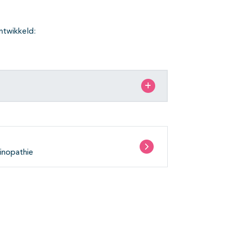
ntwikkeld:
dinopathie