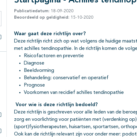
Startpagina - Achilles tendinop
Publicatiedatum:
18-09-2020
Beoordeeld op geldigheid:
15-10-2020
eken binnen deze richtlijn
Waar gaat deze richtlijn over?
Deze richtlijn richt zich op wat volgens de huidige maat
Alles openklappen
met achilles tendinopathie. In de richtlijn komen de vo
Risicofactoren en preventie
Diagnose
Beeldvorming
Behandeling: conservatief en operatief
Prognose
Voorkomen van recidief achilles tendinopathie
Voor wie is deze richtlijn bedoeld?
Deze richtlijn is geschreven voor alle leden van de beroe
zorg en voorlichting voor patiënten met (verdenking op) 
Subpagina's open- en dichtklappen
(sport)fysiotherapeuten, huisartsen, sportartsen, ortho
Ook kan de richtlijn relevant zijn voor onder meer: pod