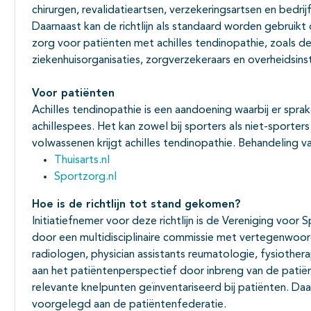
Subpagina's open- en dichtklappen
chirurgen, revalidatieartsen, verzekeringsartsen en bedrij
Daarnaast kan de richtlijn als standaard worden gebruikt 
zorg voor patiënten met achilles tendinopathie, zoals de
ziekenhuisorganisaties, zorgverzekeraars en overheidsinst
Voor pati
ë
nten
Achilles tendinopathie is een aandoening waarbij er sprake
achillespees. Het kan zowel bij sporters als niet-sport
volwassenen krijgt achilles tendinopathie. Behandeling van
Thuisarts.nl
Sportzorg.nl
Hoe is de richtlijn tot stand gekomen?
Initiatiefnemer voor deze richtlijn is de Vereniging voor
door een multidisciplinaire commissie met vertegenwoord
radiologen, physician assistants reumatologie, fysiother
aan het patiëntenperspectief door inbreng van de patië
relevante knelpunten geïnventariseerd bij patiënten. Daar
voorgelegd aan de patiëntenfederatie.