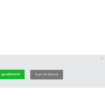
x
k ga akkoord
Ik ga niet akkoord