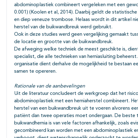
abdominoplastiek combineert vergeleken met een gewo
0.001) (Koolen et al, 2014). Daarbij geldt de statistische
en diep veneuze trombose. Helaas wordt in dit artikel 
herstel van de buikwandbreuk werd gebruikt.
Ook in deze studies werd geen vergelijking gemaakt tusse
de locatie en grootte van de buikwandbreuk.
De afweging welke techniek de meest geschikte is, die
specialist, die alle technieken van herniasluiting beheerst
organisatie dient derhalve de mogelijkheid te bestaan e
samen te opereren.
Rationale van de aanbevelingen
Uit de literatuur concludeert de werkgroep dat het risico
abdominoplastiek met een herniaherstel combineert. Het i
herstel van een buikwandbreuk uit te voeren alvorens e
patiënt dan twee operaties moet ondergaan. De beste te
buikwandhernia is van vele factoren afhankelijk, zoals evi
gecombineerd kan worden met een abdominoplastiek en o