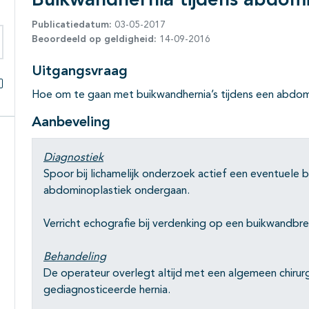
Buikwandhernia tijdens abdomi
Publicatiedatum:
03-05-2017
Beoordeeld op geldigheid:
14-09-2016
eken binnen deze richtlijn
Uitgangsvraag
Hoe om te gaan met buikwandhernia’s tijdens een abdom
Alles openklappen
Aanbeveling
Diagnostiek
Spoor bij lichamelijk onderzoek actief een eventuele 
abdominoplastiek ondergaan.
Verricht echografie bij verdenking op een buikwandbre
Behandeling
De operateur overlegt altijd met een algemeen chirur
gediagnosticeerde hernia.