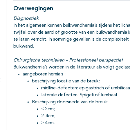
Overwegingen
Diagnostiek
In het algemeen kunnen buikwandhernia’s tijdens het lich
twijfel over de aard of grootte van een buikwandhernia 
te laten verricht. In sommige gevallen is de complexite
buikwand.
Chirurgische technieken – Professioneel perspectief
Buikwandhernia’s worden in de literatuur als volgt geclass
aangeboren hernia’s :
beschrijving locatie van de breuk:
Subpagina's open- en dichtklappen
midline-defecten: epigastrisch of umbilicaa
laterale defecten: Spigeli of lumbaal.
Beschrijving doorsnede van de breuk:
≤ 2cm;
2-4cm;
≥ 4cm.