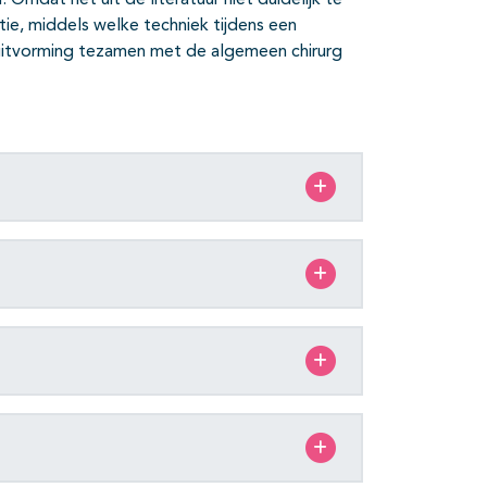
mdat het uit de literatuur niet duidelijk te
tie, middels welke techniek tijdens een
luitvorming tezamen met de algemeen chirurg