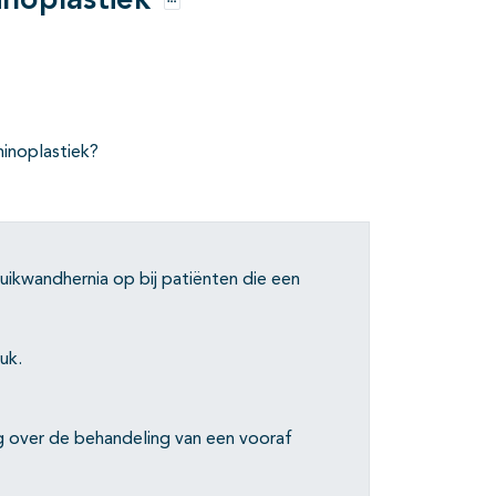
noplastiek
Opties
inoplastiek?
buikwandhernia op bij patiënten die een
uk.
g over de behandeling van een vooraf