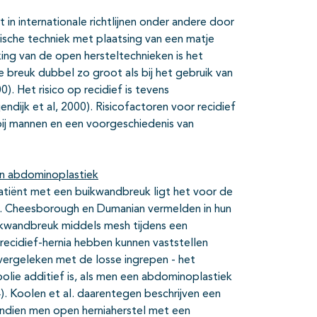
in internationale richtlijnen onder andere door
ische techniek met plaatsing van een matje
ijking van de open hersteltechnieken is het
de breuk dubbel zo groot als bij het gebruik van
0). Het risico op recidief is tevens
endijk et al, 2000). Risicofactoren voor recidief
 bij mannen en een voorgeschiedenis van
en abdominoplastiek
atiënt met een buikwandbreuk ligt het voor de
n. Cheesborough en Dumanian vermelden in hun
 buikwandbreuk middels mesh tijdens een
recidief-hernia hebben kunnen vaststellen
– vergeleken met de losse ingrepen - het
lie additief is, als men een abdominoplastiek
. Koolen et al. daarentegen beschrijven een
o, indien men open herniaherstel met een