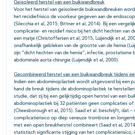
Geïsoleerd herstel van een buikwandbreuk
Voor het herstel van geïsoleerde buikwandbreuken wordt 
het recidiefrisico de voorkeur gegeven aan de endoscop
(Silecchia et al, 2015; Bittner et al, 2014). Bij een vergel
complicatie- en recidief risico bij het dicht hechten van 
een matje (Christoffersen et al, 2015, Luijendijk et al, 200
onafhankelijk gebleken van de grootte van de hernia (Luij
zijn “dicht hechten van de hernia”, infectie, prostatisme
abdominale aorta chirurgie (Luijendijk et al, 2000).
Gecombineerd herstel van een buikwandbreuk tijdens e
Indien een abdominoplastiek wordt uitgevoerd bij een p
hand de breuk tijdens de abdominoplastiek te herstelle
studie, dat zij bij een gelijktijdig open herstel van een
abdominoplastiek bij 32 patiënten geen complicaties of 
(Cheesborough et al, 2015). Saad et al. beschrijft, dat 
complicatierisico op diep veneuze trombose en longembo
met een open breukherstel combineert (Saad et al, 2014)
statistisch significante stijging van het complicatierisic