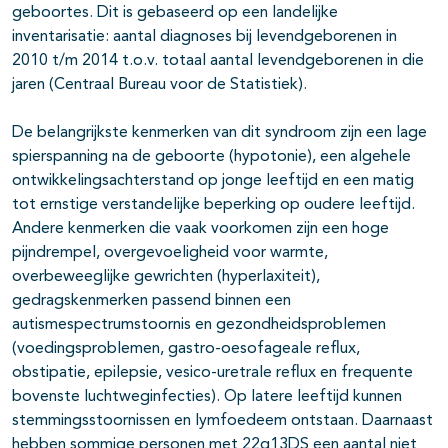
geboortes. Dit is gebaseerd op een landelijke
inventarisatie: aantal diagnoses bij levendgeborenen in
2010 t/m 2014 t.o.v. totaal aantal levendgeborenen in die
jaren (Centraal Bureau voor de Statistiek).
De belangrijkste kenmerken van dit syndroom zijn een lage
spierspanning na de geboorte (hypotonie), een algehele
ontwikkelingsachterstand op jonge leeftijd en een matig
tot ernstige verstandelijke beperking op oudere leeftijd.
Andere kenmerken die vaak voorkomen zijn een hoge
pijndrempel, overgevoeligheid voor warmte,
overbeweeglijke gewrichten (hyperlaxiteit),
gedragskenmerken passend binnen een
autismespectrumstoornis en gezondheidsproblemen
(voedingsproblemen, gastro-oesofageale reflux,
obstipatie, epilepsie, vesico-uretrale reflux en frequente
bovenste luchtweginfecties). Op latere leeftijd kunnen
stemmingsstoornissen en lymfoedeem ontstaan. Daarnaast
hebben sommige personen met 22q13DS een aantal niet