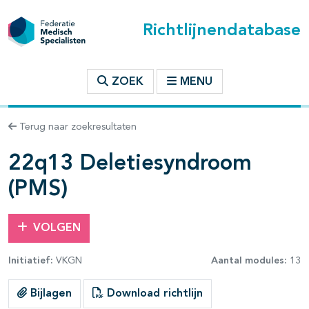
Richtlijnendatabase
t inhoudsopgave
ZOEK
MENU
n binnen deze richtlijn
Terug naar zoekresultaten
les openklappen
22q13 Deletiesyndroom
(PMS)
VOLGEN
Initiatief:
VKGN
Aantal modules:
13
Bijlagen
Download richtlijn
pagina's open- en dichtklappen