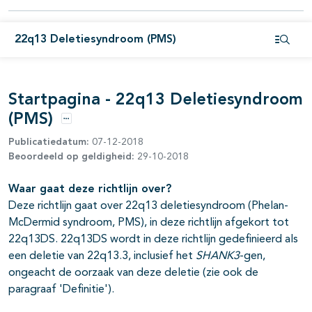
22q13 Deletiesyndroom (PMS)
Open i
Startpagina - 22q13 Deletiesyndroom
(PMS)
Opties
Publicatiedatum:
07-12-2018
Beoordeeld op geldigheid:
29-10-2018
Waar gaat deze richtlijn over?
Deze richtlijn gaat over 22q13 deletiesyndroom (Phelan-
McDermid syndroom, PMS), in deze richtlijn afgekort tot
22q13DS. 22q13DS wordt in deze richtlijn gedefinieerd als
een deletie van 22q13.3, inclusief het
SHANK3
-gen,
ongeacht de oorzaak van deze deletie (zie ook de
paragraaf 'Definitie').