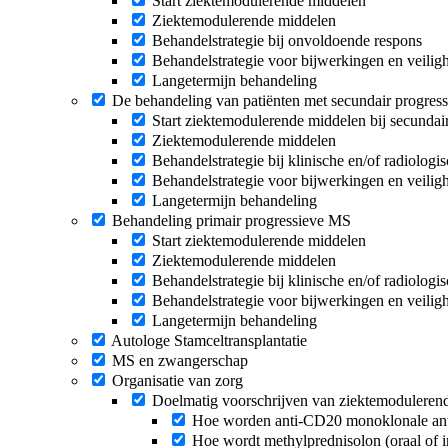
Start ziektemodulerende middelen
Ziektemodulerende middelen
Behandelstrategie bij onvoldoende respons
Behandelstrategie voor bijwerkingen en veilig
Langetermijn behandeling
De behandeling van patiënten met secundair progres
Start ziektemodulerende middelen bij secunda
Ziektemodulerende middelen
Behandelstrategie bij klinische en/of radiologisc
Behandelstrategie voor bijwerkingen en veilig
Langetermijn behandeling
Behandeling primair progressieve MS
Start ziektemodulerende middelen
Ziektemodulerende middelen
Behandelstrategie bij klinische en/of radiologisc
Behandelstrategie voor bijwerkingen en veilig
Langetermijn behandeling
Autologe Stamceltransplantatie
MS en zwangerschap
Organisatie van zorg
Doelmatig voorschrijven van ziektemoduleren
Hoe worden anti-CD20 monoklonale anti
Hoe wordt methylprednisolon (oraal of 