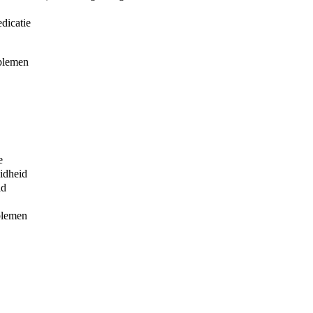
dicatie
oblemen
e
idheid
id
blemen