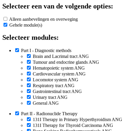
Selecteer een van de volgende opties:
Alleen aanbevelingen en overweging
Gehele module(s)
Selecteer modules:
Part I - Diagnostic methods
Brain and Lacrimal tract ANG
Tumour and endocrine glands ANG
Hematopoietic system ANG
Cardiovascular system ANG
Locomotor system ANG
Respiratory tract ANG
Gastrointestinal tract ANG
Urinary tract ANG
General ANG
Part II - Radionuclide Therapy
131I Therapy in Primary Hyperthyroidism ANG
131I Therapy for Thyroid Carcinoma ANG