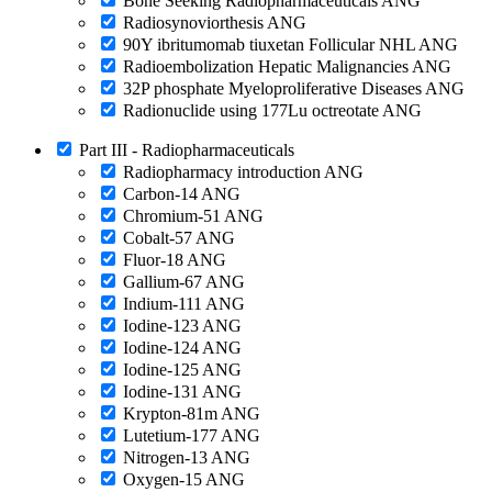
Bone Seeking Radiopharmaceuticals ANG
Radiosynoviorthesis ANG
90Y ibritumomab tiuxetan Follicular NHL ANG
Radioembolization Hepatic Malignancies ANG
32P phosphate Myeloproliferative Diseases ANG
Radionuclide using 177Lu octreotate ANG
Part III - Radiopharmaceuticals
Radiopharmacy introduction ANG
Carbon-14 ANG
Chromium-51 ANG
Cobalt-57 ANG
Fluor-18 ANG
Gallium-67 ANG
Indium-111 ANG
Iodine-123 ANG
Iodine-124 ANG
Iodine-125 ANG
Iodine-131 ANG
Krypton-81m ANG
Lutetium-177 ANG
Nitrogen-13 ANG
Oxygen-15 ANG