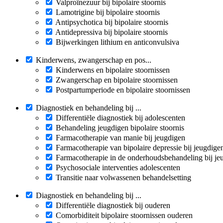
Valproïnezuur bij bipolaire stoornis
Lamotrigine bij bipolaire stoornis
Antipsychotica bij bipolaire stoornis
Antidepressiva bij bipolaire stoornis
Bijwerkingen lithium en anticonvulsiva
Kinderwens, zwangerschap en pos...
Kinderwens en bipolaire stoornissen
Zwangerschap en bipolaire stoornissen
Postpartumperiode en bipolaire stoornissen
Diagnostiek en behandeling bij ...
Differentiële diagnostiek bij adolescenten
Behandeling jeugdigen bipolaire stoornis
Farmacotherapie van manie bij jeugdigen
Farmacotherapie van bipolaire depressie bij jeugdige
Farmacotherapie in de onderhoudsbehandeling bij je
Psychosociale interventies adolescenten
Transitie naar volwassenen behandelsetting
Diagnostiek en behandeling bij ...
Differentiële diagnostiek bij ouderen
Comorbiditeit bipolaire stoornissen ouderen