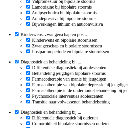
Valproïnezuur bij bipolaire stoornis
Lamotrigine bij bipolaire stoornis
Antipsychotica bij bipolaire stoornis
Antidepressiva bij bipolaire stoornis
Bijwerkingen lithium en anticonvulsiva
Kinderwens, zwangerschap en pos...
Kinderwens en bipolaire stoornissen
Zwangerschap en bipolaire stoornissen
Postpartumperiode en bipolaire stoornissen
Diagnostiek en behandeling bij ...
Differentiële diagnostiek bij adolescenten
Behandeling jeugdigen bipolaire stoornis
Farmacotherapie van manie bij jeugdigen
Farmacotherapie van bipolaire depressie bij jeugdige
Farmacotherapie in de onderhoudsbehandeling bij je
Psychosociale interventies adolescenten
Transitie naar volwassenen behandelsetting
Diagnostiek en behandeling bij ...
Differentiële diagnostiek bij ouderen
Comorbiditeit bipolaire stoornissen ouderen