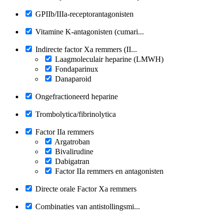
GPIIb/IIIa-receptorantagonisten
Vitamine K-antagonisten (cumari...
Indirecte factor Xa remmers (II...
Laagmoleculair heparine (LMWH)
Fondaparinux
Danaparoid
Ongefractioneerd heparine
Trombolytica/fibrinolytica
Factor IIa remmers
Argatroban
Bivalirudine
Dabigatran
Factor IIa remmers en antagonisten
Directe orale Factor Xa remmers
Combinaties van antistollingsmi...