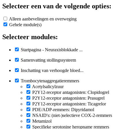
Selecteer een van de volgende opties:
Alleen aanbevelingen en overweging
Gehele module(s)
Selecteer modules:
Startpagina - Neuraxisblokkade ...
Samenvatting stollingssysteem
Inschatting van verhoogde bloed...
Trombocytenaggregatieremmers
Acetylsalicylzuur
P2Y12-receptor antagonisten: Clopidogrel
P2Y12-receptor antagonisten: Prasugrel
P2Y12-receptor antagonisten: Ticagrelor
PDE/ADP-remmers: Dipyridamol
NSAID's: (niet-)selectieve COX-2-remmers
Metamizol
Specifieke serotonine heropname remmers