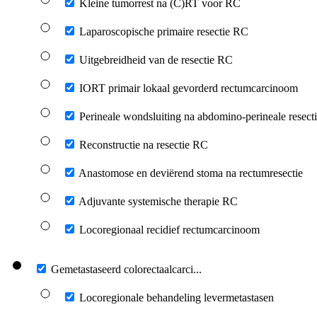
Kleine tumorrest na (C)RT voor RC
Laparoscopische primaire resectie RC
Uitgebreidheid van de resectie RC
IORT primair lokaal gevorderd rectumcarcinoom
Perineale wondsluiting na abdomino-perineale resect
Reconstructie na resectie RC
Anastomose en deviërend stoma na rectumresectie
Adjuvante systemische therapie RC
Locoregionaal recidief rectumcarcinoom
Gemetastaseerd colorectaalcarci...
Locoregionale behandeling levermetastasen