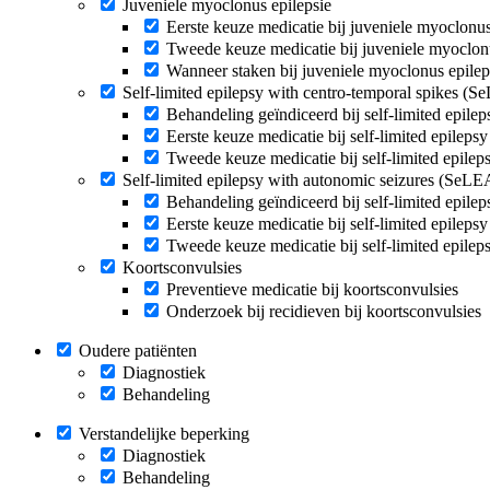
Juveniele myoclonus epilepsie
Eerste keuze medicatie bij juveniele myoclonus
Tweede keuze medicatie bij juveniele myoclonu
Wanneer staken bij juveniele myoclonus epilep
Self-limited epilepsy with centro-temporal spikes (
Behandeling geïndiceerd bij self-limited epil
Eerste keuze medicatie bij self-limited epilep
Tweede keuze medicatie bij self-limited epile
Self-limited epilepsy with autonomic seizures (SeL
Behandeling geïndiceerd bij self-limited epil
Eerste keuze medicatie bij self-limited epilep
Tweede keuze medicatie bij self-limited epile
Koortsconvulsies
Preventieve medicatie bij koortsconvulsies
Onderzoek bij recidieven bij koortsconvulsies
Oudere patiënten
Diagnostiek
Behandeling
Verstandelijke beperking
Diagnostiek
Behandeling