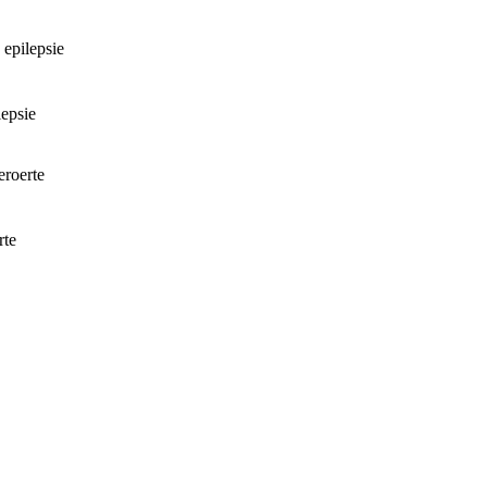
 epilepsie
lepsie
eroerte
rte