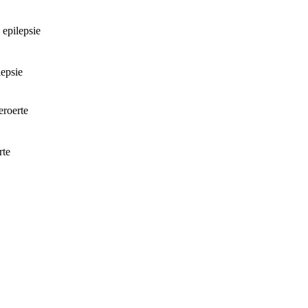
 epilepsie
lepsie
eroerte
rte