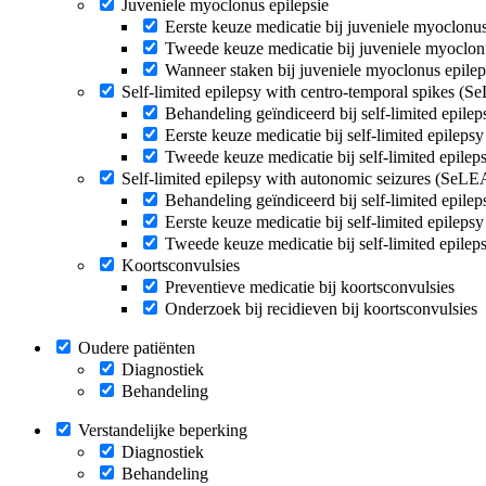
Juveniele myoclonus epilepsie
Eerste keuze medicatie bij juveniele myoclonus
Tweede keuze medicatie bij juveniele myoclonu
Wanneer staken bij juveniele myoclonus epilep
Self-limited epilepsy with centro-temporal spikes (
Behandeling geïndiceerd bij self-limited epil
Eerste keuze medicatie bij self-limited epilep
Tweede keuze medicatie bij self-limited epile
Self-limited epilepsy with autonomic seizures (SeL
Behandeling geïndiceerd bij self-limited epil
Eerste keuze medicatie bij self-limited epilep
Tweede keuze medicatie bij self-limited epile
Koortsconvulsies
Preventieve medicatie bij koortsconvulsies
Onderzoek bij recidieven bij koortsconvulsies
Oudere patiënten
Diagnostiek
Behandeling
Verstandelijke beperking
Diagnostiek
Behandeling