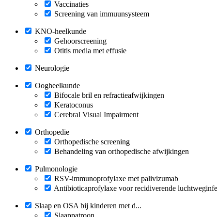
Vaccinaties
Screening van immuunsysteem
KNO-heelkunde
Gehoorscreening
Otitis media met effusie
Neurologie
Oogheelkunde
Bifocale bril en refractieafwijkingen
Keratoconus
Cerebral Visual Impairment
Orthopedie
Orthopedische screening
Behandeling van orthopedische afwijkingen
Pulmonologie
RSV-immunoprofylaxe met palivizumab
Antibioticaprofylaxe voor recidiverende luchtweginfe
Slaap en OSA bij kinderen met d...
Slaappatroon