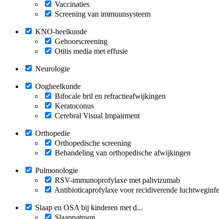
Vaccinaties
Screening van immuunsysteem
KNO-heelkunde
Gehoorscreening
Otitis media met effusie
Neurologie
Oogheelkunde
Bifocale bril en refractieafwijkingen
Keratoconus
Cerebral Visual Impairment
Orthopedie
Orthopedische screening
Behandeling van orthopedische afwijkingen
Pulmonologie
RSV-immunoprofylaxe met palivizumab
Antibioticaprofylaxe voor recidiverende luchtweginfe
Slaap en OSA bij kinderen met d...
Slaappatroon