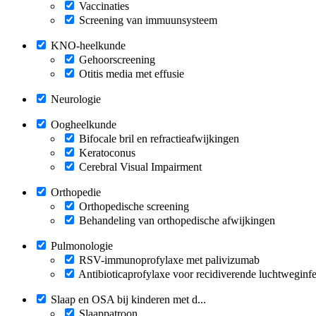
Vaccinaties
Screening van immuunsysteem
KNO-heelkunde
Gehoorscreening
Otitis media met effusie
Neurologie
Oogheelkunde
Bifocale bril en refractieafwijkingen
Keratoconus
Cerebral Visual Impairment
Orthopedie
Orthopedische screening
Behandeling van orthopedische afwijkingen
Pulmonologie
RSV-immunoprofylaxe met palivizumab
Antibioticaprofylaxe voor recidiverende luchtweginfe
Slaap en OSA bij kinderen met d...
Slaappatroon