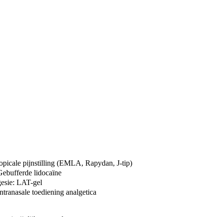
opicale pijnstilling (EMLA, Rapydan, J-tip)
Gebufferde lidocaïne
gesie: LAT-gel
ntranasale toediening analgetica