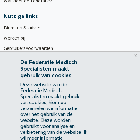
Wat doet de Federatie?
Nuttige links
Diensten & advies
Werken bij
Gebruikersvoorwaarden
x
Privacyverklaring
De Federatie Medisch
Specialisten maakt
Contact
gebruik van cookies
Mercatorlaan 1200
Deze website van de
3528 BL Utrecht
Federatie Medisch
Specialisten maakt gebruik
van cookies, hiermee
(088) 505 34 34
verzamelen we informatie
info@richtlijnendatabase.nl
over het gebruik van de
website. Deze worden
gebruikt voor analyse en
YouTube
LinkedIn
verbetering van de website.
Ik
wil meer informatie