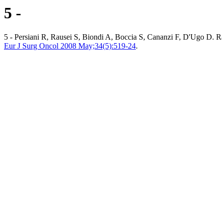
5 -
5 - Persiani R, Rausei S, Biondi A, Boccia S, Cananzi F, D'Ugo D. Rat
Eur J Surg Oncol 2008 May;34(5):519-24
.