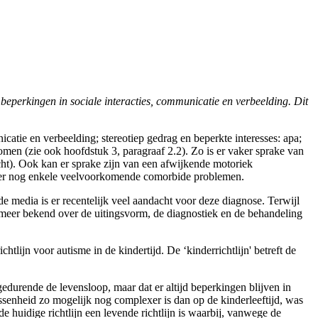
eperkingen in sociale interacties, communicatie en verbeelding. Dit
catie en verbeelding; stereotiep gedrag en beperkte interesses: apa;
n (zie ook hoofdstuk 3, paragraaf 2.2). Zo is er vaker sprake van
icht). Ook kan er sprake zijn van een afwijkende motoriek
ijn er nog enkele veelvoorkomende comorbide problemen.
de media is er recentelijk veel aandacht voor deze diagnose. Terwijl
ds meer bekend over de uitingsvorm, de diagnostiek en de behandeling
lijn voor autisme in de kindertijd. De ‘kinderrichtlijn' betreft de
du­rende de levensloop, maar dat er altijd beperkingen blijven in
enheid zo mogelijk nog complexer is dan op de kinderleeftijd, was
e huidige richtlijn een levende richtlijn is waarbij, vanwege de