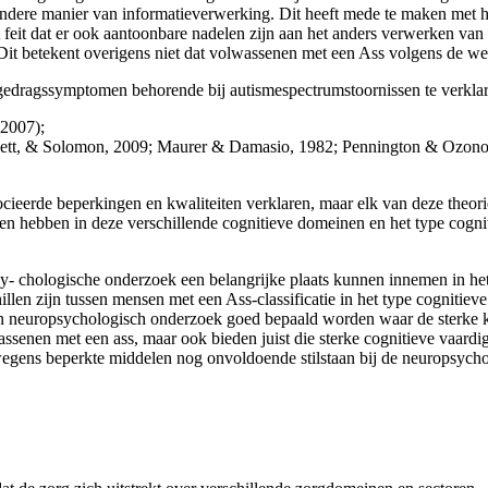
 andere manier van informatieverwerking. Dit heeft mede te maken met 
 feit dat er ook aantoonbare nadelen zijn aan het anders verwerken van 
. Dit betekent overigens niet dat volwas­senen met een Ass volgens de 
e gedragssymptomen behorende bij autismespectrumstoornissen te verklar
 2007);
bett, & Solomon, 2009; Maurer & Damasio, 1982; Pennington & Ozonof
­eerde beperkingen en kwaliteiten verklaren, maar elk van deze theori
n hebben in deze verschillende cognitieve domeinen en het type cogni
psy- chologische onderzoek een belangrijke plaats kunnen innemen in h
chillen zijn tussen mensen met een Ass-classificatie in het type cogniti
 een neuropsychologisch onderzoek goed bepaald worden waar de sterke ka
wassenen met een ass, maar ook bieden juist die sterke cognitieve vaard
gens beperkte middelen nog onvoldoende stilstaan bij de neuropsycholo