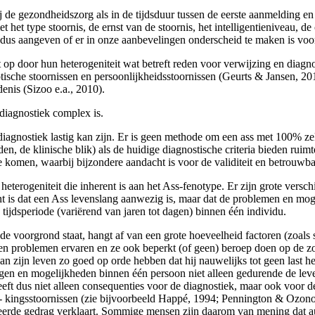
ij de gezondheidszorg als in de tijdsduur tussen de eerste aanmelding 
et het type stoornis, de ernst van de stoornis, het intelligentieniveau,
dus aangeven of er in onze aanbevelingen onderscheid te maken is voor
op door hun heterogeniteit wat betreft reden voor verwijzing en diag­
o­tische stoornissen en persoonlijkheidsstoornissen (Geurts & Jansen, 
enis (Sizoo e.a., 2010).
diag­nostiek complex is.
diag­nostiek lastig kan zijn. Er is geen methode om een ass met 100% zek
n, de klinische blik) als de huidige diagnostische criteria bieden ruimte 
de komen, waarbij bijzondere aandacht is voor de validiteit en betrouwb
ete­rogeniteit die inherent is aan het Ass-fenotype. Er zijn grote vers
unt is dat een Ass levenslang aanwezig is, maar dat de problemen en mo
n tijdsperiode (varië­rend van jaren tot dagen) binnen één individu.
 voorgrond staat, hangt af van een grote hoeveelheid factoren (zoals s
n problemen ervaren en ze ook beperkt (of geen) beroep doen op de zo
n zijn leven zo goed op orde hebben dat hij nauwelijks tot geen last
ingen en mogelijkheden binnen één persoon niet alleen gedurende de leve
eeft dus niet alleen consequenties voor de diagnostiek, maar ook voor d
kingsstoornissen (zie bijvoorbeeld Happé, 1994; Pennington & Ozonoff
veerde gedrag verklaart. Sommige mensen zijn daarom van mening dat a