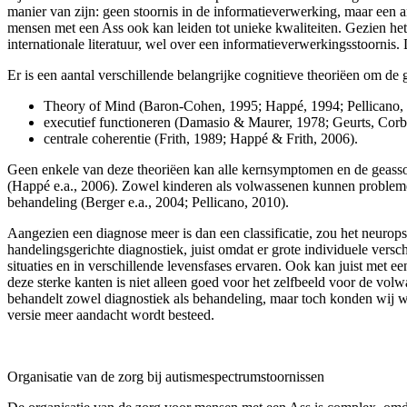
manier van zijn: geen stoornis in de informatieverwerking, maar een
mensen met een Ass ook kan leiden tot unieke kwaliteiten. Gezien het
internationale literatuur, wel over een informatieverwerkingsstoornis
Er is een aantal verschillende belangrijke cognitieve theoriëen om d
Theory of Mind (Baron-Cohen, 1995; Happé, 1994; Pellicano,
executief functioneren (Damasio & Maurer, 1978; Geurts, Cor
centrale coherentie (Frith, 1989; Happé & Frith, 2006).
Geen enkele van deze theoriëen kan alle kernsymptomen en de geassoci
(Happé e.a., 2006). Zowel kinderen als volwassenen kunnen probleme
behandeling (Berger e.a., 2004; Pellicano, 2010).
Aangezien een diagnose meer is dan een classificatie, zou het neuro
handelingsge­richte diagnostiek, juist omdat er grote individuele vers
situaties en in verschillende levensfases ervaren. Ook kan juist met
deze sterke kanten is niet alleen goed voor het zelfbeeld voor de vol
behandelt zowel diagnostiek als behandeling, maar toch konden wij we
versie meer aandacht wordt besteed.
Organisatie van de zorg bij autismespectrumstoornissen