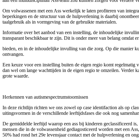
aan een multidisciplinair Ass-team zou kunnen zorgen voor verdere ver
Om volwassenen met een Ass werkelijk te laten profiteren van integral
beperkingen en de structuur van de hulpverlening is daarbij onontbeerl
taalgebruik als in vormgeving van de gebruikte materialen.
Informatie over het aanbod van een instelling, de inhoudelijke invulli
trans­parant beschikbaar te zijn. Dit is onder meer van belang omdat er 
bieden, en in de inhoudelijke invulling van die zorg. Op die manie
ontvangen.
Een keuze voor een instelling buiten de eigen regio komt regelmatig 
dan wel om lange wachttijden in de eigen regio te omzeilen. Verder ka
grote waarde.
Herkennen van autismespectrumstoornissen
In deze richtlijn richten we ons zowel op case identifaction als op cla
uitings­vormen in de verschillende leeftijdsfases die ook nog samenha
De gemiddelde leeftijd waarop een ass bij kinderen geclassificeerd is
mensen die in de volwassenheid gediagosticeerd worden met een Ass, a
50% had rond het 29e levensjaar contact met de hulpverlening en ongev