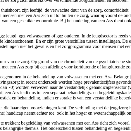
 de zorg zich uitstrekt over verschillende zorgdomeinen en sectoren.
uishoort, zijn leeftijd, de verwachte duur van de zorg, comorbiditeit, 
n mensen met een Ass zich uit tot buiten de zorg, waarbij vooral de ond
en van een geschikte woonruimte. Bij behandeling van een Ass dient o
gz jeugd, ggz volwassenen of ggz ouderen. In de jeugdsector is reeds 
 kinder­schoenen. En er zijn grote verschillen tussen instellingen. De 
 instellingen niet het geval is en het zorgprogramma voor mensen me
r van de zorg. Op grond van de chroniciteit van de psychiatrische sto
 met een Ass zorg bij een afdeling voor kortdurende of langdurende zo
 meegenomen in de behandeling van volwassenen met een Ass. Belang­rijk
ingszorg; in recent onderzoek werden hoge prevalentiecijfers gevonde
er dan 70) worden verwezen naar de verstandelijk-gehandicaptensector 
bij een Ass leidt dus tot een separaat behandelings- en begeleidingskad
tiek en behandeling, indien er sprake is van een verstandelijke beper
e, die haar eigen voorzieningen kent. De verbinding met de jeugdzorg 
he) handicap neemt echter toe, ook in het hoger en wetenschappelijk on
te trekken; begeleiding van volwassenen met een Ass richt zich vooral o
 belangrijke thema's. Het onderscheid tussen behandeling en begeleidi