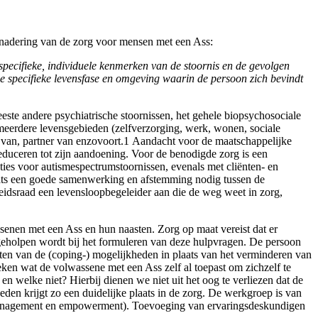
enadering van de zorg voor mensen met een Ass:
pecifieke, individuele kenmerken van de stoornis en de gevolgen
e specifieke levensfase en omgeving waarin de persoon zich bevindt
este andere psychiatrische stoornissen, het gehele biopsychosociale
meerdere levensgebieden (zelfverzorging, werk, wonen, sociale
 van, partner van enzo­voort.
1
Aandacht voor de maatschappelijke
reduceren tot zijn aandoening. Voor de benodigde zorg is een
ies voor autismespectrumstoornissen, evenals met cliënten- en
laats een goede samenwerking en afstemming nodig tussen de
ids­raad een levensloopbegeleider aan die de weg weet in zorg,
senen met een Ass en hun naasten. Zorg op maat vereist dat er
 geholpen wordt bij het formuleren van deze hulpvragen. De persoon
oten van de (coping-) mogelijk­heden in plaats van het verminderen van
oeken wat de volwassene met een Ass zelf al toepast om zichzelf te
 welke niet? Hierbij dienen we niet uit het oog te verliezen dat de
en krijgt zo een duidelijke plaats in de zorg. De werkgroep is van
elfma­nagement en empowerment). Toevoeging van ervaringsdeskundigen