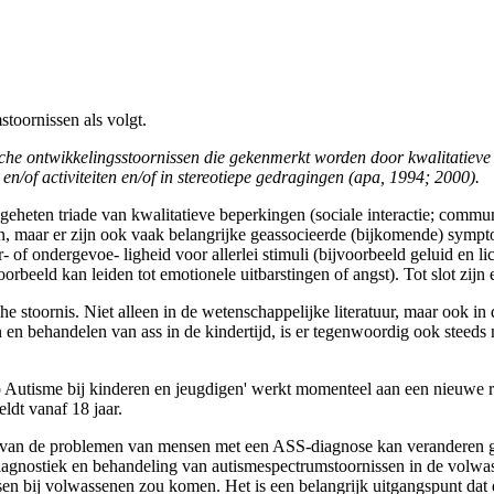
toornissen als volgt.
he ontwikkelingsstoornissen die gekenmerkt worden door kwalitatieve b
en/of activiteiten en/of in stereotiepe gedragingen (apa, 1994; 2000).
heten triade van kwalitatieve beperkingen (sociale interactie; communi­
aar er zijn ook vaak belangrijke geassocieerde (bijkomende) symptome
- of ondergevoe- ligheid voor allerlei stimuli (bijvoorbeeld geluid en l
orbeeld kan leiden tot emotionele uitbarstingen of angst). Tot slot z
e stoornis. Niet alleen in de wetenschappelijke literatuur, maar ook in 
eren en behandelen van ass in de kindertijd, is er tegenwoordig ook stee
Autisme bij kinderen en jeugdigen' werkt momenteel aan een nieuwe richt­
geldt vanaf 18 jaar.
nst van de problemen van mensen met een ASS-diagnose kan veranderen ge
agnostiek en behandeling van autismespectrumstoornissen in de volwass
ssen bij volwassenen zou komen. Het is een belangrijk uitgangspunt dat d