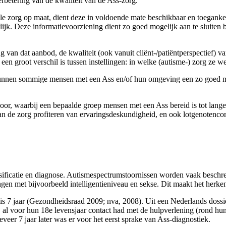
bete­ring van de kwaliteit van de Ass-zorg.
e zorg op maat, dient deze in voldoende mate beschikbaar en toegankeli
ijk. Deze informatie­voorziening dient zo goed mogelijk aan te sluiten b
ng van dat aanbod, de kwaliteit (ook vanuit cliënt-/patiëntperspectief) 
een groot verschil is tussen instellingen: in welke (autisme-) zorg ze we
r kunnen sommige mensen met een Ass en/of hun omgeving een zo goed m
voor, waarbij een bepaalde groep mensen met een Ass bereid is tot lang
n de zorg profiteren van ervaringsdeskundigheid, en ook lotgenotencont
ssifi­catie en diagnose. Autismespectrumstoornissen worden vaak beschrev
ngen met bijvoorbeeld intelligentieniveau en sekse. Dit maakt het herken
, is 7 jaar (Gezondheidsraad 2009; nva, 2008). Uit een Nederlands doss
l voor hun 18e levensjaar contact had met de hulpverlening (rond hun 
eer 7 jaar later was er voor het eerst sprake van Ass-diagnostiek.