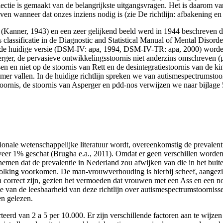
selectie is gemaakt van de belangrijkste uitgangsvragen. Het is daarom va
ven wanneer dat onzes inziens nodig is (zie De richtlijn: afbakening en
 (Kanner, 1943) en een zeer gelijkend beeld werd in 1944 beschreven 
s classificatie in de Diagnostic and Statistical Manual of Mental Disord
e huidige versie (DSM-IV: apa, 1994, DSM-IV-TR: apa, 2000) worden de
erger, de pervasieve ontwikkelingsstoornis niet anderzins omschreven (p
nissen en niet op de stoornis van Rett en de desintegratiestoornis van de
r vallen. In de huidige richtlijn spreken we van autismespectrumstoo
ornis, de stoornis van Asperger en pdd-nos verwijzen we naar bijlage 5.
tio­nale wetenschappelijke literatuur wordt, overeenkomstig de prevalent
veer 1% geschat (Brugha e.a., 2011). Omdat er geen verschillen worde
e nemen dat de prevalentie in Nederland zou afwijken van die in het bu
olking voorkomen. De man-vrouwverhouding is hierbij scheef, aangezie
 correct zijn, gezien het vermoeden dat vrouwen met een Ass en een n
ve van de leesbaarheid van deze richtlijn over autismespectrumstoornis
en gelezen.
eerd van 2 a 5 per 10.000. Er zijn verschillende factoren aan te wijze