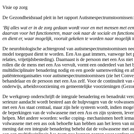
Visie op zorg
De Gezondheidsraad pleit in het rapport Autismespectrumstoornissen:
‘Bij alles wat er in de zorg gedaan wordt voor en met mensen met ee
daarvan voor het functioneren, maar ook naar de sociale en functio­
en dient er, waar mogelijk, vooruit gekeken te worden naar mogelijk
De neurobiologische achtergrond van autismespectrumstoornissen neemt
model toegepast dient te worden. Een Ass gaat immers, vanwege het p
relaties, vrijetijdsbe­steding). Daarnaast is de persoon met een Ass nie
rollen die de mens met een Ass vervult, vormt een onderdeel van het 
multidisciplinaire benadering nodig en een goede samenwerking en af
patiëntenorganisaties voor autismespectrumstoornissen (zie het Conv
behandelaar en de persoon met een Ass zelf. Voor de continuïteit van
onderwijs, arbeidsvoorziening en gemeentelijke voorzieningen (Gezo
De werkgroep onderschrijft de integrale benadering en benadrukt verd
serieuze aandacht wordt besteed aan de hulpvragen van de volwassene 
met een Ass staat centraal, maar zijn hele systeem wordt, indien moge
de beperkingen van de volwas­sene met een Ass en zijn systeem, levert 
helpen. Met andere woorden: welke coping- mechanismen heeft iemand z
volwassene met een ass ook behoefte kan hebben aan het leren van ni
mening dat een integrale benadering behelst dat de volwassene met a