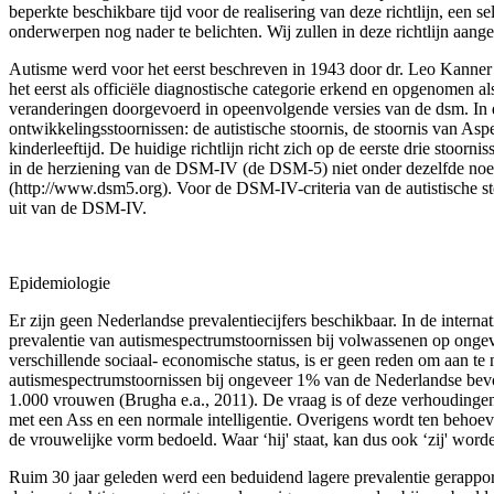
beperkte beschikbare tijd voor de realisering van deze richtlijn, een 
onderwerpen nog nader te belichten. Wij zullen in deze richtlijn aange
Autisme werd voor het eerst beschreven in 1943 door dr. Leo Kanner
het eerst als officiële diagnostische categorie erkend en opgenomen al
veranderingen doorgevoerd in opeenvolgende versies van de dsm. In d
ontwikkelingsstoornissen: de autistische stoornis, de stoornis van Asp
kinderleeftijd. De huidige richtlijn richt zich op de eerste drie stoor­
in de herziening van de DSM-IV (de DSM-5) niet onder dezelfde noeme
(http://www.dsm5.org). Voor de DSM-IV-criteria van de autistische sto
uit van de DSM-IV.
Epidemiologie
Er zijn geen Nederlandse prevalentiecijfers beschikbaar. In de interna
preva­lentie van autismespectrumstoornissen bij volwassenen op onge
verschillende sociaal- economische status, is er geen reden om aan t
autismespectrumstoornissen bij onge­veer 1% van de Nederlandse bev
1.000 vrouwen (Brugha e.a., 2011). De vraag is of deze verhoudingen
met een Ass en een normale intelligentie. Overigens wordt ten behoe
de vrouwe­lijke vorm bedoeld. Waar ‘hij' staat, kan dus ook ‘zij' word
Ruim 30 jaar geleden werd een beduidend lagere prevalentie gerappor­t