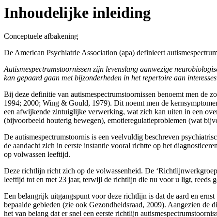
Inhoudelijke inleiding
Conceptuele afbakening
De American Psychiatrie Association (apa) definieert autismespectrums
Autismespectrumstoornissen zijn levenslang aanwezige neurobiologisc
kan gepaard gaan met bijzonderheden in het repertoire aan interesses 
Bij deze definitie van autismespectrumstoornissen benoemt men de zoge­
1994; 2000; Wing & Gould, 1979). Dit noemt men de kernsymptomen, m
een afwijkende zintuiglijke verwerking, wat zich kan uiten in een over
(bijvoorbeeld houterig bewegen), emotieregulatieproblemen (wat bijvo
De autismespectrumstoornis is een veelvuldig beschreven psychiatri­sch
de aandacht zich in eerste instantie vooral richtte op het diagnostic
op volwassen leeftijd.
Deze richtlijn richt zich op de volwassenheid. De ‘Richtlijnwerkgroep 
leeftijd tot en met 23 jaar, terwijl de richtlijn die nu voor u ligt, reeds 
Een belangrijk uitgangspunt voor deze richtlijn is dat de aard en er
bepaalde gebieden (zie ook Gezondheidsraad, 2009). Aangezien de di
het van belang dat er snel een eerste richtlijn autismespectrumstoorni