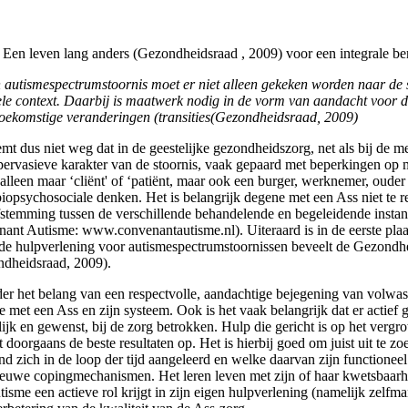
 Een leven lang anders (Gezondheidsraad , 2009) voor een integrale b
n autismespectrumstoornis moet er niet alleen gekeken worden naar de s
nele context. Daarbij is maatwerk nodig in de vorm van aandacht voor d
 toekomstige veranderingen (transities(Gezondheidsraad, 2009)
 dus niet weg dat in de geestelijke gezondheidszorg, net als bij de me
ervasieve karakter van de stoornis, vaak gepaard met beperkingen op 
t alleen maar ‘cliënt' of ‘patiënt, maar ook een burger, werknemer, ouder
biopsychosociale denken. Het is belangrijk degene met een Ass niet te 
stemming tussen de verschillende behandelende en begeleidende instant
enant Autisme: www.convenantautisme.nl). Uiteraard is in de eerste p
 de hulpverlening voor autismespectrumstoornissen beveelt de Gezondhe
ndheidsraad, 2009).
er het belang van een respectvolle, aandachtige bejegening van volwas
met een Ass en zijn systeem. Ook is het vaak belangrijk dat er actief
lijk en gewenst, bij de zorg betrokken. Hulp die gericht is op het vergr
doorgaans de beste resultaten op. Het is hierbij goed om juist uit te z
ich in de loop der tijd aangeleerd en welke daarvan zijn functioneel en
euwe copingmechanismen. Het leren leven met zijn of haar kwetsbaarhed
utisme een actieve rol krijgt in zijn eigen hulpverlening (namelijk z