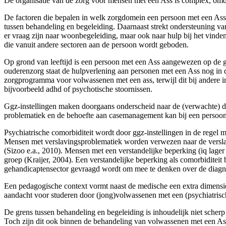
De organisatie van de zorg voor mensen met een Ass is complex, omdat
De factoren die bepalen in welk zorgdomein een persoon met een Ass th
tussen behandeling en begeleiding. Daarnaast strekt ondersteuning va
er vraag zijn naar woonbegeleiding, maar ook naar hulp bij het vind
die vanuit andere sectoren aan de persoon wordt geboden.
Op grond van leeftijd is een persoon met een Ass aangewezen op de g
oude­renzorg staat de hulpverlening aan personen met een Ass nog in de
zorgprogramma voor volwassenen met een ass, terwijl dit bij andere
bijvoorbeeld adhd of psychotische stoornissen.
Ggz-instellingen maken doorgaans onderscheid naar de (verwachte) duu
proble­matiek en de behoefte aan casemanagement kan bij een persoon
Psychiatrische comorbiditeit wordt door ggz-instellingen in de regel
Mensen met verslavingsproblematiek worden verwezen naar de verslav
(Sizoo e.a., 2010). Mensen met een verstandelijke beperking (iq lag
groep (Kraijer, 2004). Een verstandelijke beperking als comorbiditeit 
gehandicaptensector gevraagd wordt om mee te denken over de diagnos
Een pedagogische context vormt naast de medische een extra dimensi
aandacht voor studeren door (jong)volwassenen met een (psychiatrisc
De grens tussen behandeling en begeleiding is inhoudelijk niet scherp 
Toch zijn dit ook binnen de behandeling van volwassenen met een Ass