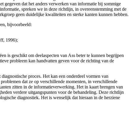
het gegeven dat het anders verwerken van informatie bij sommige
informatie, spreken we in deze richtlijn, in overeenstemming met de
werkgroep geen duidelijke kwaliteiten en sterke kanten kunnen hebben.
en, bijvoorbeeld:
f, 1996);
ëen is geschikt om deelaspecten van Ass beter te kunnen begrijpen
tieve probleem kan handvatten geven voor de richting van de
et diagnostische proces. Het kan een onderdeel vormen van
eve problemen dat ze op verschillende momenten, in verschillende
nten zitten in de informatieverwer­king. Het in kaart brengen van
igheden verdere uitgangspunten voor de behande­ling. Deze richtlijn
gische diagnostiek. Het is wenselijk dat hieraan in de herziene