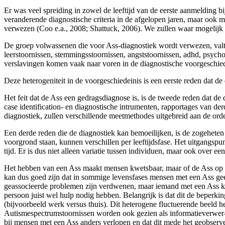
Er was veel spreiding in zowel de leeftijd van de eerste aanmelding b
veranderende diag­nostische criteria in de afgelopen jaren, maar ook m
verwezen (Coo e.a., 2008; Shattuck, 2006). We zullen waar mogelijk 
De groep volwassenen die voor Ass-diagnostiek wordt verwezen, valt 
leerstoornissen, stemmingsstoornissen, angststoornissen, adhd, psych
verslavingen komen vaak naar voren in de diagnostische voorgeschied
Deze heterogeniteit in de voorgeschiedeinis is een eerste reden dat de 
Het feit dat de Ass een gedragsdiagnose is, is de tweede reden dat de 
case identification- en diagnostische intrumenten, rapportages van derde
diagnos­tiek, zullen verschillende meetmethodes uitgebreid aan de or
Een derde reden die de diagnostiek kan bemoeilijken, is de zogeheten h
voorgrond staan, kunnen verschillen per leeftijdsfase. Het uitgangsp
tijd. Er is dus niet alleen variatie tussen individuen, maar ook over ee
Het hebben van een Ass maakt mensen kwetsbaar, maar of de Ass op de
kan dus goed zijn dat in sommige levensfases mensen met een Ass gee
geassocieerde problemen zijn verdwenen, maar iemand met een Ass ka
persoon juist wel hulp nodig hebben. Belangrijk is dat dit de beperk
(bijvoorbeeld werk versus thuis). Dit heterogene fluctuerende beeld h
Autismespectrumstoornissen worden ook gezien als informatieverwer- 
bij mensen met een Ass anders verlopen en dat dit mede het geobser