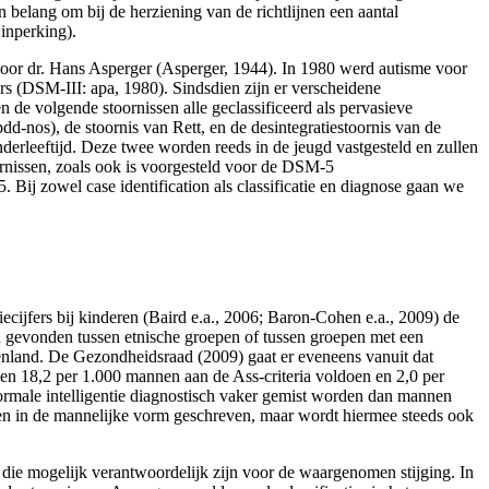
n belang om bij de herziening van de richtlijnen een aantal
 inperking).
door dr. Hans Asperger (Asperger, 1944). In 1980 werd autisme voor
ers (DSM-III: apa, 1980). Sindsdien zijn er verscheidene
 volgende stoornissen alle geclassi­ficeerd als pervasieve
dd-nos), de stoornis van Rett, en de desintegratiestoornis van de
 kinderleeftijd. Deze twee worden reeds in de jeugd vastgesteld en zullen
rnissen, zoals ook is voorgesteld voor de DSM-5
 Bij zowel case identification als classificatie en diagnose gaan we
iecijfers bij kinderen (Baird e.a., 2006; Baron-Cohen e.a., 2009) de
n gevonden tussen etnische groepen of tussen groepen met een
itenland. De Gezondheidsraad (2009) gaat er eveneens vanuit dat
n 18,2 per 1.000 mannen aan de Ass-criteria voldoen en 2,0 per
ormale intelligentie diagnostisch vaker gemist worden dan mannen
sen in de mannelijke vorm geschreven, maar wordt hiermee steeds ook
n die mogelijk verantwoordelijk zijn voor de waargenomen stijging. In