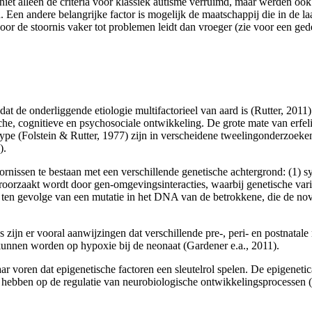
et alleen de criteria voor klassiek autisme verruimd, maar werden ook d
en andere belangrijke factor is mogelijk de maatschappij die in de laa
or de stoornis vaker tot problemen leidt dan vroeger (zie voor een gede
at de onderliggende etiologie multifactorieel van aard is (Rutter, 2011
ische, cognitieve en psychosociale ontwikkeling. De grote mate van erfe
pe (Folstein & Rutter, 1977) zijn in verscheidene tweelingonderzoeken
).
oornissen te bestaan met een verschillende genetische achtergrond: (
oor­zaakt wordt door gen-omgevingsinteracties, waarbij genetische vari
 ten gevolge van een mutatie in het DNA van de betrokkene, die de nov
zijn er vooral aanwijzingen dat verschillende pre-, peri- en postnatale 
e kunnen worden op hypoxie bij de neonaat (Gardener e.a., 2011).
r voren dat epigenetische factoren een sleutelrol spelen. De epigenet
n hebben op de regulatie van neurobiologische ontwikkelingsprocessen (