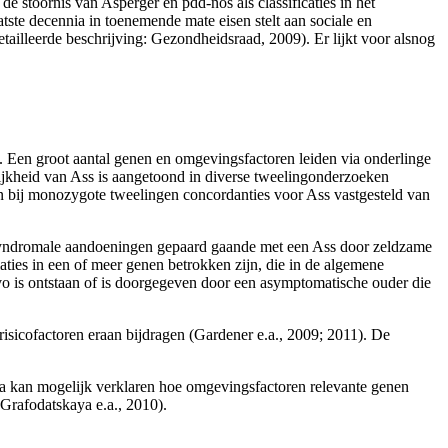
e stoornis van Asperger en pdd-nos als classificaties in het
tste decennia in toenemende mate eisen stelt aan sociale en
tailleerde beschrijving: Gezondheidsraad, 2009). Er lijkt voor alsnog
). Een groot aantal genen en omgevingsfactoren leiden via onderlinge
lijkheid van Ass is aangetoond in diverse tweelingonderzoeken
 bij monozygote tweelingen concor­danties voor Ass vastgesteld van
1) syndromale aandoeningen gepaard gaande met een Ass door zeldzame
aties in een of meer genen betrokken zijn, die in de algemene
o is ontstaan of is door­gegeven door een asymptomatische ouder die
risi­cofactoren eraan bijdragen (Gardener e.a., 2009; 2011). De
ica kan mogelijk verklaren hoe omgevingsfactoren relevante genen
Grafodatskaya e.a., 2010).