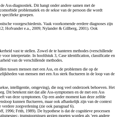
en de Ass-diagnostiek. Dit hangt onder andere samen met de
 de comorbide problematiek en de sekse van de persoon die wordt
 specifieke groepen.
nostische voorgeschiedenis. Vaak voorkomende eerdere diagnoses zijn
2012; Hofvander e.a., 2009; Nylander & Gillberg, 2001). Ook
er­heid vast te stellen. Zowel de te hanteren methodes (verschillende
voor interpretatie. In hoofdstuk 3, Case identification, classificatie en
aarheid van de verschillende methodes.
chillen tussen mensen met een Ass, en de problemen die op de
gelijkheden van mensen met een Ass sterk fluctueren in de loop van de
ekse, intelligentie, omgeving), die nog veel onderzoek behoeven. Het
rg. Dit betekent niet dat alle Ass-symptomen en de met een Ass
 heeft van deze symptomen. Op een ander moment kan deze zelfde
nsloop kunnen fluctueren, maar ook afhan­kelijk zijn van de context
e verdere zorgverlening (zie ook paragraaf 6).
, 1996; Frith, 1989). De hypothese is dat de cognitieve processen
utismespec- trumstoornissen gezien moeten worden als ‘een andere