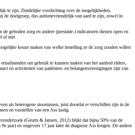
jk te zijn. Duidelijke voorlichting over de mogelijkheden,
ij de doelgroep, dus autismevriendelijk van aard te zijn, zowel in
van de geboden zorg en andere (prestatie-) indicatoren dienen open en
l of niet
ogelijke keuze maken van welke instelling ze de zorg zouden willen
e reis­afstanden om gebruik te kunnen maken van het aanbod elders,
act en acti­viteiten van patiënten- en belangenverenigingen zijn van
en als heterogene stoornissen, juist doordat er verschillen zijn in de
nen en vasstellen van een Ass lastig.
ieron­derzoek (Geurts & Jansen, 2012) blijkt dat bijna 50% van de
9e jaar) en onge­veer 17 jaar later de diagnose Ass kregen. De andere