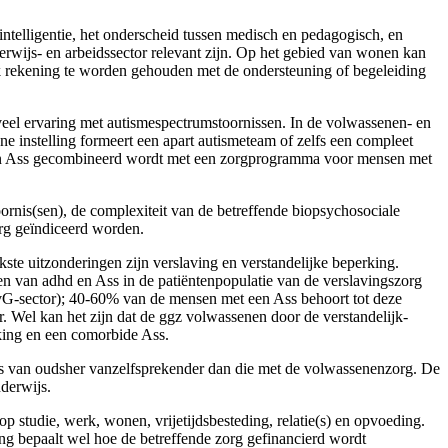
intelligentie, het onderscheid tussen medisch en pedagogisch, en
erwijs- en arbeidssector relevant zijn. Op het gebied van wonen kan
ok rekening te worden gehouden met de ondersteuning of begeleiding
veel ervaring met autismespectrumstoornissen. In de volwassenen- en
ene instelling formeert een apart autismeteam of zelfs een compleet
t een Ass gecombineerd wordt met een zorgprogramma voor mensen met
ornis(sen), de complexiteit van de betreffende biopsychosociale
rg geïndi­ceerd worden.
ste uitzonderingen zijn verslaving en verstandelijke beperking.
n van adhd en Ass in de patiëntenpopulatie van de verslavingszorg
(vG-sector); 40-60% van de mensen met een Ass behoort tot deze
er. Wel kan het zijn dat de ggz volwassenen door de verstandelijk-
king en een comorbide Ass.
is van oudsher vanzelfsprekender dan die met de volwassenenzorg. De
derwijs.
p studie, werk, wonen, vrijetijdsbesteding, relatie(s) en opvoeding.
ng bepaalt wel hoe de betreffende zorg gefinancierd wordt