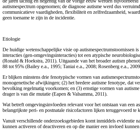
de jaren tachtig en negentig van de vorige eeuw werden bijvoorbeeld ni
autismespectrum opge­nomen; de diagnose autisme werd dus verruimd. E
communicatieve vaardigheden, flexibiliteit en zelfredzaamheid, waardo
geen toename te zijn in de incidentie.
Etiologie
De huidige wetenschappelijke visie op autismespectrumstoornissen is d
interacties (gen-omgevingsinteracties) tot een atypische neurobiolog
(Ronald & Hoekstra, 2011). Uitgaande van het broader autism phenoty
88 tot 95% (Bailey e.a., 1995; Taniai e.a., 2008; Rosenberg e.a., 2009
Er blijken minstens drie fenotypische vormen van autismespectrum­st
monogenetische afwijkingen; (2) het bredere autisme fenotype, dat ver
bevolking regel­matig voorkomen; en (3) ernstige vormen van autisme
drager is van die mutatie (Eapen & Valsamma, 2011).
Wat betreft omgevingsinvloeden relevant voor het ontstaan van een ass 
belangrijkste peri- en postnatale risicofactoren lijken teruggevoerd t
Vanuit verschillende onderzoeksgebieden komt inmiddels evidentie naa
kunnen acti­veren of deactiveren en op die manier een invloed kunne