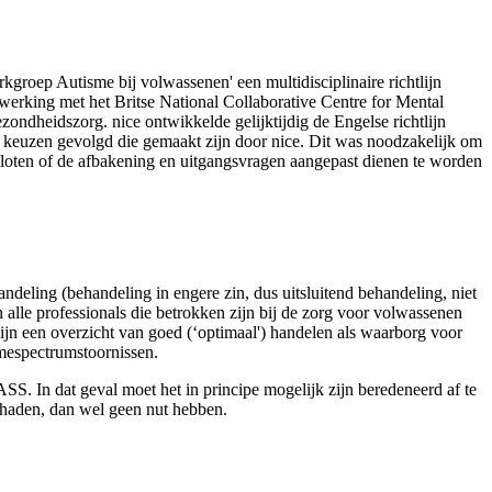
­groep Autisme bij volwassenen' een multidisciplinaire richtlijn
erking met het Britse National Collaborative Centre for Mental
ondheids­zorg. nice ontwikkelde gelijktijdig de Engelse richtlijn
e keuzen gevolgd die gemaakt zijn door nice. Dit was noodzakelijk om
sloten of de afbakening en uitgangsvragen aangepast dienen te worden
andeling (behandeling in engere zin, dus uitsluitend behandeling, niet
alle professionals die betrokken zijn bij de zorg voor volwassenen
jn een overzicht van goed (‘optimaal') handelen als waarborg voor
smespectrumstoornissen.
ASS. In dat geval moet het in principe mogelijk zijn beredeneerd af te
chaden, dan wel geen nut hebben.