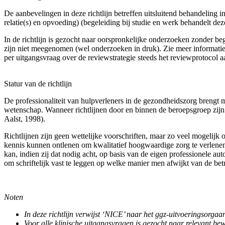
De aanbevelingen in deze richtlijn betreffen uitsluitend behandeling
relatie(s) en opvoeding) (begeleiding bij studie en werk behandelt deze
In de richtlijn is gezocht naar oorspronkelijke onderzoeken zonder b
zijn niet meegenomen (wel onderzoeken in druk). Zie meer informatie o
per uitgangsvraag over de reviewstrategie steeds het reviewprotocol a
Statur van de richtlijn
De professionaliteit van hulpverleners in de gezondheidszorg brengt m
wetenschap. Wanneer richtlijnen door en binnen de beroepsgroep zijn 
Aalst, 1998).
Richtlijnen zijn geen wettelijke voorschriften, maar zo veel mogelijk
kennis kunnen ontlenen om kwalitatief hoogwaardige zorg te verlene
kan, indien zij dat nodig acht, op basis van de eigen professionele auton
om schriftelijk vast te leggen op welke manier men afwijkt van de betref
Noten
In deze richtlijn verwijst ‘NICE’ naar het ggz-uitvoeringsorg
Voor alle klinische uitgangsvragen is gezocht naar relevant be