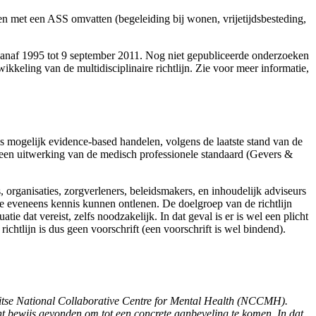
en met een ASS omvatten (begeleiding bij wonen, vrijetijdsbesteding,
t vanaf 1995 tot 9 september 2011. Nog niet gepubliceerde onderzoeken
kkeling van de multidisciplinaire richtlijn. Zie voor meer informatie,
als mogelijk evidence-based handelen, volgens de laatste stand van de
j een uitwerking van de medisch professionele standaard (Gevers &
 organisaties, zorgverleners, beleidsmakers, en inhoudelijk adviseurs
 eveneens kennis kunnen ontlenen. De doelgroep van de richtlijn
tie dat vereist, zelfs noodzakelijk. In dat geval is er is wel een plicht
 richtlijn is dus geen voorschrift (een voorschrift is wel bindend).
 Britse National Collaborative Centre for Mental Health (NCCMH).
ant bewijs gevonden om tot een concrete aanbeveling te komen. In dat