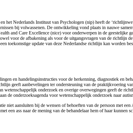
n het Nederlands Instituut van Psychologen (nip) heeft de ‘richtlijnwerk
rnissen bij volwassenen. De ontwikkeling vond plaats in nauwe samenw
ealth and Care Excellence (nice) voor onderwerpen in de geestelijke gez
owel voor de afba­kening als voor de uitgangsvragen van de richtlijn d
 een toekomstige update van deze Nederlandse richtlijn kan worden be
velingen en handelingsinstructies voor de herkenning, diagnostiek en beh
tlijn geeft aanbevelingen ter ondersteuning van de praktijkvoering van 
an wetenschappelijk onderzoek en overige overwegingen geeft de richtli
en aan de onderzoeksagenda voor wetenschappelijk onderzoek naar auti
tuatie niet aansluiten bij de wensen of behoeften van de persoon met een 
on met een ass naar de mening van de behandelaar hem of haar kunnen s