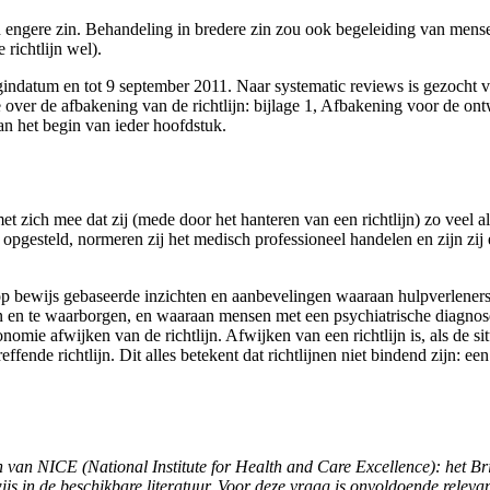
 in engere zin. Behandeling in bredere zin zou ook begeleiding van mens
 richtlijn wel).
egin­datum en tot 9 september 2011. Naar systematic reviews is gezoch
ver de afbakening van de richtlijn: bijlage 1, Afbakening voor de ontwi
an het begin van ieder hoofdstuk.
et zich mee dat zij (mede door het hanteren van een richtlijn) zo veel 
opgesteld, normeren zij het medisch professioneel handelen en zijn zi
 op bewijs gebaseerde inzichten en aanbevelingen waaraan hulpverleners,
n en te waarborgen, en waaraan mensen met een psychiatrische diagnose
omie afwijken van de richtlijn. Afwijken van een richtlijn is, als de situa
fende richtlijn. Dit alles betekent dat richtlijnen niet bindend zijn: een
aan van NICE (National Institute for Health and Care Excellence): het
wijs in de beschikbare literatuur. Voor deze vraag is onvoldoende relev