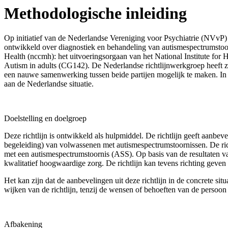
Methodologische inleiding
Op initiatief van de Nederlandse Vereniging voor Psychiatrie (NVvP) e
ontwik­keld over diagnostiek en behandeling van autismespectrumstoo
Health (nccmh): het uitvoeringsorgaan van het National Institute for H
Autism in adults (CG142). De Nederlandse richtlijnwerkgroep heeft z
een nauwe samenwer­king tussen beide partijen mogelijk te maken. In
aan de Nederlandse situatie.
Doelstelling en doelgroep
Deze richtlijn is ontwikkeld als hulpmiddel. De richtlijn geeft aanbe­
begeleiding) van volwassenen met autismespectrumstoornissen. De rich
met een autismespectrumstoornis (ASS). Op basis van de resultaten v
kwalitatief hoogwaardige zorg. De richtlijn kan tevens richting gev
Het kan zijn dat de aanbevelingen uit deze richtlijn in de concrete si
wijken van de richtlijn, tenzij de wensen of behoeften van de perso
Afbakening