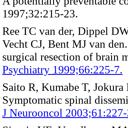
A potentially preventable c
1997;32:215-23.
Ree TC van der, Dippel DW,
Vecht CJ, Bent MJ van den.
surgical resection of brain 
Psychiatry 1999;66:225-7.
Saito R, Kumabe T, Jokura 
Symptomatic spinal dissemi
J Neurooncol 2003;61:227