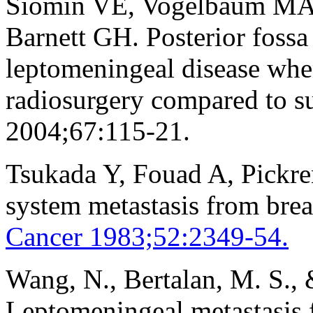
Siomin VE, Vogelbaum MA,
Barnett GH. Posterior fossa
leptomeningeal disease when
radiosurgery compared to s
2004;67:115-21.
Tsukada Y, Fouad A, Pickr
system metastasis from bre
Cancer 1983;52:2349-54.
Wang, N., Bertalan, M. S., 
Leptomeningeal metastasis 