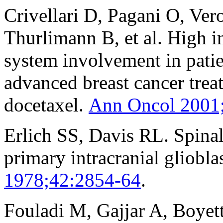
Crivellari D, Pagani O, Ver
Thurlimann B, et al. High i
system involvement in patien
advanced breast cancer trea
docetaxel.
Ann Oncol 2001;
Erlich SS, Davis RL. Spina
primary intracranial gliobl
1978;42:2854-64
.
Fouladi M, Gajjar A, Boye