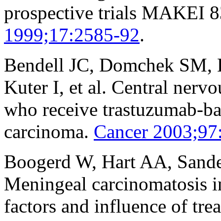
prospective trials MAKEI 8
1999;17:2585-92
.
Bendell JC, Domchek SM, Bu
Kuter I, et al. Central ner
who receive trastuzumab-bas
carcinoma.
Cancer 2003;97
Boogerd W, Hart AA, Sande
Meningeal carcinomatosis in
factors and influence of tre