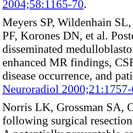
2004;58:1165-70
.
Meyers SP, Wildenhain SL,
PF, Korones DN, et al. Post
disseminated medulloblasto
enhanced MR findings, CSF 
disease occurrence, and pat
Neuroradiol 2000;21:1757-
Norris LK, Grossman SA, Ol
following surgical resection 