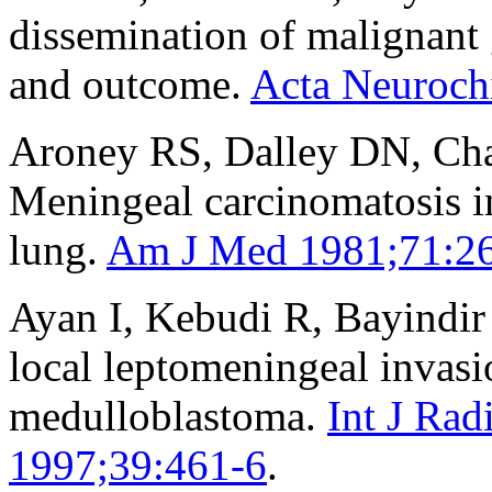
dissemination of malignant 
and outcome.
Acta Neuroch
Aroney RS, Dalley DN, Ch
Meningeal carcinomatosis in
lung.
Am J Med 1981;71:2
Ayan I, Kebudi R, Bayindir
local leptomeningeal invasi
medulloblastoma.
Int J Rad
1997;39:461-6
.