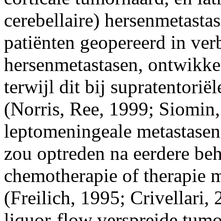
cerebellaire) hersenmetasta
patiënten geopereerd in ver
hersenmetastasen, ontwikke
terwijl dit bij supratentorië
(Norris, Ree, 1999; Siomin,
leptomeningeale metastase
zou optreden na eerdere be
chemotherapie of therapie m
(Freilich, 1995; Crivellari,
liquor-flow verspreide tumo