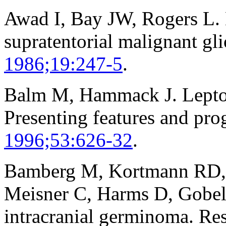
Awad I, Bay JW, Rogers L.
supratentorial malignant gl
1986;19:247-5
.
Balm M, Hammack J. Leptom
Presenting features and pro
1996;53:626-32
.
Bamberg M, Kortmann RD, 
Meisner C, Harms D, Gobel 
intracranial germinoma. Re