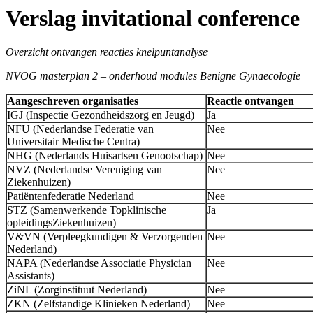
Verslag invitational conference
Overzicht ontvangen reacties knelpuntanalyse
NVOG masterplan 2 – onderhoud modules Benigne Gynaecologie
Aangeschreven organisaties
Reactie ontvangen
IGJ (Inspectie Gezondheidszorg en Jeugd)
Ja
NFU (Nederlandse Federatie van
Nee
Universitair Medische Centra)
NHG (Nederlands Huisartsen Genootschap)
Nee
NVZ (Nederlandse Vereniging van
Nee
Ziekenhuizen)
Patiëntenfederatie Nederland
Nee
STZ (Samenwerkende Topklinische
Ja
opleidingsZiekenhuizen)
V&VN (Verpleegkundigen & Verzorgenden
Nee
Nederland)
NAPA (Nederlandse Associatie Physician
Nee
Assistants)
ZiNL (Zorginstituut Nederland)
Nee
ZKN (Zelfstandige Klinieken Nederland)
Nee