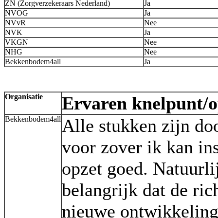
ZN (Zorgverzekeraars Nederland)
Ja
NVOG
Ja
NVvR
Nee
NVK
Ja
VKGN
Nee
NHG
Nee
Bekkenbodem4all
Ja
Organisatie
Ervaren knelpunt/
Bekkenbodem4all
Alle stukken zijn do
voor zover ik kan ins
opzet goed. Natuurlij
belangrijk dat de ric
nieuwe ontwikkeling