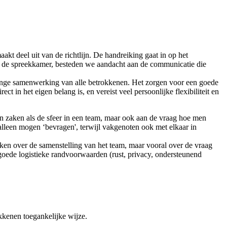
akt deel uit van de richtlijn. De handreiking gaat in op het
 in de spreekkamer, besteden we aandacht aan de communicatie die
rlinge samenwerking van alle betrokkenen. Het zorgen voor een goede
t in het eigen belang is, en vereist veel persoonlijke flexibiliteit en
 zaken als de sfeer in een team, maar ook aan de vraag hoe men
alleen mogen ‘bevragen', terwijl vakgenoten ook met elkaar in
ken over de samenstelling van het team, maar vooral over de vraag
goede logistieke randvoorwaarden (rust, privacy, ondersteunend
kkenen toegankelijke wijze.