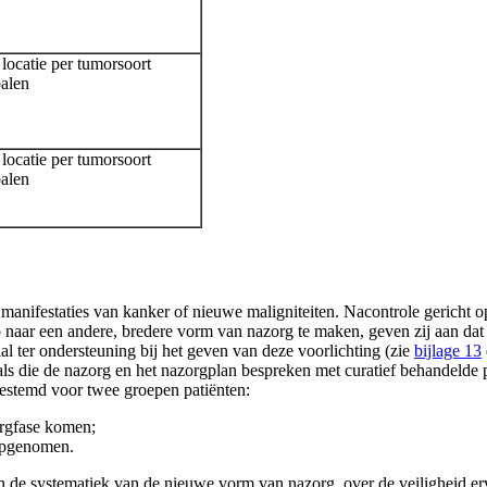
locatie per tumorsoort
alen
locatie per tumorsoort
alen
manifestaties van kanker of nieuwe maligniteiten. Nacontrole gericht op
p naar een andere, bredere vorm van nazorg te maken, geven zij aan dat
l ter ondersteuning bij het geven van deze voorlichting (zie
bijlage 13
s die de nazorg en het nazorgplan bespreken met curatief behandelde p
 bestemd voor twee groepen patiënten:
orgfase komen;
 opgenomen.
n de systematiek van de nieuwe vorm van nazorg, over de veiligheid erva