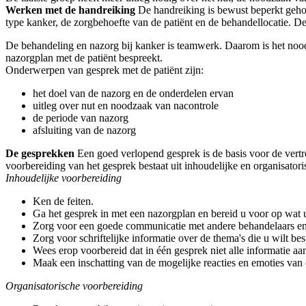
Werken met de handreiking
De handreiking is bewust beperkt gehou
type kanker, de zorgbehoefte van de patiënt en de behandellocatie. 
De behandeling en nazorg bij kanker is teamwerk. Daarom is het noodz
nazorgplan met de patiënt bespreekt.
Onderwerpen van gesprek met de patiënt zijn:
het doel van de nazorg en de onderdelen ervan
uitleg over nut en noodzaak van nacontrole
de periode van nazorg
afsluiting van de nazorg
De gesprekken
Een goed verlopend gesprek is de basis voor de vertr
voorbereiding van het gesprek bestaat uit inhoudelijke en organisato
Inhoudelijke voorbereiding
Ken de feiten.
Ga het gesprek in met een nazorgplan en bereid u voor op wat 
Zorg voor een goede communicatie met andere behandelaars en z
Zorg voor schriftelijke informatie over de thema's die u wilt be
Wees erop voorbereid dat in één gesprek niet alle informatie a
Maak een inschatting van de mogelijke reacties en emoties van d
Organisatorische voorbereiding