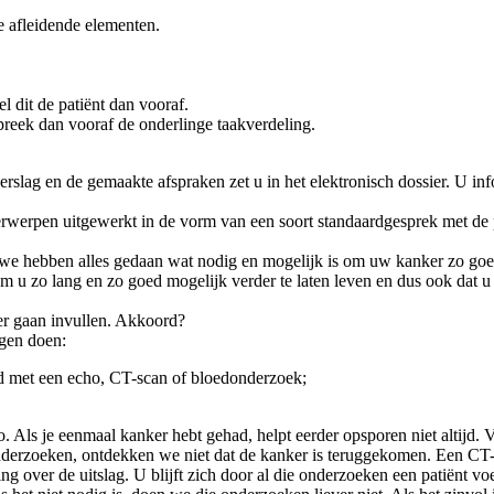
e afleidende elementen.
l dit de patiënt dan vooraf.
spreek dan vooraf de onderlinge taakverdeling.
rslag en de gemaakte afspraken zet u in het elektronisch dossier. U inf
erwerpen uitgewerkt in de vorm van een soort standaardgesprek met de 
en we hebben alles gedaan wat nodig en mogelijk is om uw kanker zo goe
om u zo lang en zo goed mogelijk verder te laten leven en dus ook dat u
er gaan invullen. Akkoord?
gen doen:
ld met een echo, CT-scan of bloedonderzoek;
ijd zo. Als je eenmaal kanker hebt gehad, helpt eerder opsporen niet alti
onderzoeken, ontdekken we niet dat de kanker is teruggekomen. Een CT-s
anning over de uitslag. U blijft zich door al die onderzoeken een patië