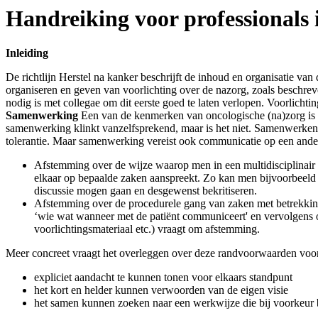
Handreiking voor professionals i
Inleiding
De richtlijn Herstel na kanker beschrijft de inhoud en organisatie van
organiseren en geven van voorlichting over de nazorg, zoals beschrev
nodig is met collegae om dit eerste goed te laten verlopen. Voorlich
Samenwerking
Een van de kenmerken van oncologische (na)zorg is da
samenwerking klinkt vanzelfsprekend, maar is het niet. Samenwerken is h
tolerantie. Maar samenwerking vereist ook communicatie op een ander 
Afstemming over de wijze waarop men in een multidisciplinair
elkaar op bepaalde zaken aanspreekt. Zo kan men bijvoorbeeld a
discussie mogen gaan en desgewenst bekritiseren.
Afstemming over de procedurele gang van zaken met betrekking 
‘wie wat wanneer met de patiënt communiceert' en vervolgens ov
voorlichtingsmateriaal etc.) vraagt om afstemming.
Meer concreet vraagt het overleggen over deze randvoorwaarden voor
expliciet aandacht te kunnen tonen voor elkaars standpunt
het kort en helder kunnen verwoorden van de eigen visie
het samen kunnen zoeken naar een werkwijze die bij voorkeur b