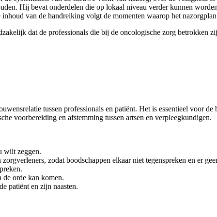
den. Hij bevat onderdelen die op lokaal niveau verder kunnen worden ui
De inhoud van de handreiking volgt de momenten waarop het nazorgplan
akelijk dat de professionals die bij de oncologische zorg betrokken z
ouwensrelatie tussen professionals en patiënt. Het is essentieel voor d
rische voorbereiding en afstemming tussen artsen en verpleegkundigen.
u wilt zeggen.
orgverleners, zodat boodschappen elkaar niet tegenspreken en er geen 
spreken.
an de orde kan komen.
e patiënt en zijn naasten.