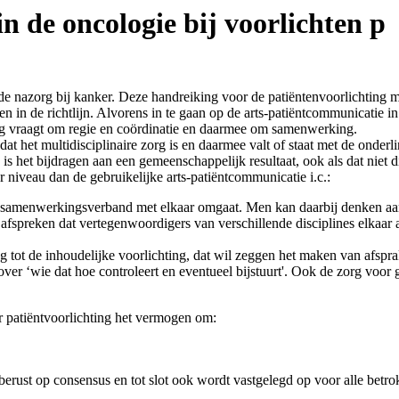
n de oncologie bij voorlichten p
 de nazorg bij kanker. Deze handreiking voor de patiëntenvoorlichting ma
en in de richtlijn. Alvorens in te gaan op de arts-patiëntcommunicatie
ting vraagt om regie en coördinatie en daarmee om samenwerking.
t het multidisciplinaire zorg is en daarmee valt of staat met de onde
et bijdragen aan een gemeenschappelijk resultaat, ook als dat niet direc
niveau dan de gebruikelijke arts-patiëntcommunicatie i.c.:
 samenwerkingsverband met elkaar omgaat. Men kan daarbij denken aan
fspreken dat vertegenwoordigers van verschillende disciplines elkaar 
tot de inhoudelijke voorlichting, dat wil zeggen het maken van afspra
er ‘wie dat hoe controleert en eventueel bijstuurt'. Ook de zorg voor 
 patiëntvoorlichting het vermogen om:
erust op consensus en tot slot ook wordt vastgelegd op voor alle betro