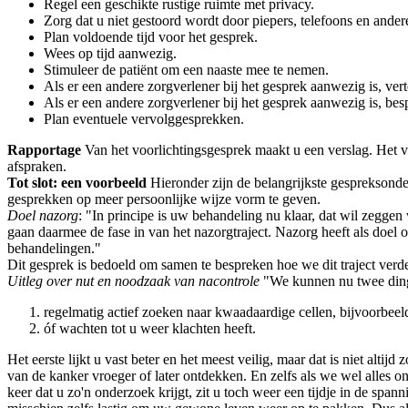
Regel een geschikte rustige ruimte met privacy.
Zorg dat u niet gestoord wordt door piepers, telefoons en ander
Plan voldoende tijd voor het gesprek.
Wees op tijd aanwezig.
Stimuleer de patiënt om een naaste mee te nemen.
Als er een andere zorgverlener bij het gesprek aanwezig is, verte
Als er een andere zorgverlener bij het gesprek aanwezig is, be
Plan eventuele vervolggesprekken.
Rapportage
Van het voorlichtingsgesprek maakt u een verslag. Het ve
afspraken.
Tot slot: een voorbeeld
Hieronder zijn de belangrijkste gespreksond
gesprekken op meer persoonlijke wijze vorm te geven.
Doel nazorg
: "In principe is uw behandeling nu klaar, dat wil zegg
gaan daarmee de fase in van het nazorgtraject. Nazorg heeft als doel 
behandelingen."
Dit gesprek is bedoeld om samen te bespreken hoe we dit traject verd
Uitleg over nut en noodzaak van nacontrole
"We kunnen nu twee din
regelmatig actief zoeken naar kwaadaardige cellen, bijvoorbee
óf wachten tot u weer klachten heeft.
Het eerste lijkt u vast beter en het meest veilig, maar dat is niet alt
van de kanker vroeger of later ontdekken. En zelfs als we wel alles 
keer dat u zo'n onderzoek krijgt, zit u toch weer een tijdje in de sp