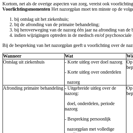
Kortom, net als de overige aspecten van zorg, vereist ook voorlichtin
Voorlichtingsmomenten
Het nazorgplan moet ten minste op de vol
bij ontslag uit het ziekenhuis;
bij de afronding van de primaire behandeling;
bij heroverweging van de nazorg één jaar na afronding van de 
indien wijzigingen optreden in de medisch en/of psychosociale
Bij de bespreking van het nazorgplan geeft u voorlichting over de na
Wanneer
Wat
Wi
Ontslag uit ziekenhuis
- Korte uitleg over doel nazorg
Op 
bep
- Korte uitleg over onderdelen
nazorg
Afronding primaire behandeling
- Uitgebreide uitleg over de
Op 
nazorg:
bep
doel, onderdelen, periode
nazorg
- Bespreking persoonlijk
nazorgplan met volledige