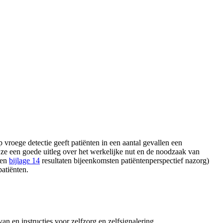
 vroege detectie geeft patiënten in een aantal gevallen een
 ze een goede uitleg over het werkelijke nut en de noodzaak van
en
bijlage 14
resultaten bijeenkomsten patiëntenperspectief nazorg)
atiënten.
n en instructies voor zelfzorg en zelfsignalering.