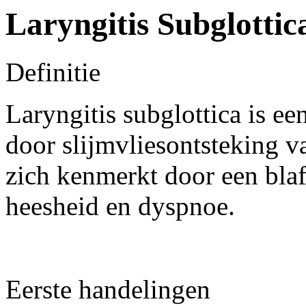
Laryngitis Subglottic
Definitie
Laryngitis subglottica is ee
door slijmvliesontsteking va
zich kenmerkt door een blafh
heesheid en dyspnoe.
Eerste handelingen