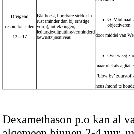
Blafhoest, hoorbare stridor in
Dreigend
Ø
Minimaal 2
rust (minder dan bij ernstige
objectiveren
respiratoir falen
vorm), intrekkingen,
lethargie/uitputting/verminderd
door middel van Wes
12 – 17
bewustzijnsniveau
Overweeg z
u
maar niet als agitati
‘blow by’ zuurstof g
neus /mond te houd
Dexamethason p.o kan al van
algemeen binnen 2-4 uur, m