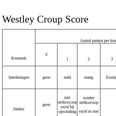
Westley Croup Score
Aantal punten per ke
0
Kenmerk
1
2
3
Intrekkingen
geen
mild
matig
Ernsti
met
zonder
stethoscoop
stethoscoop
geen
en/of bij
Stridor
en/of in rust
opwinding