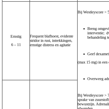
Bij Westleyscore > 
Breng omgevin
interventie; d
Frequent blafhoest, evidente
Ernstig
behandeling te
stridor in rust, intrekkingen,
6 – 11
ernstige distress en agitatie
Geef
dexamet
(max 15 mg) in een e
Overweeg
adr
Bij Westleyscore > 7
sprake van zuurstof
bewustzijn. Adrenali
afwenden