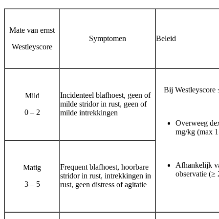
Mate van ernst
Symptomen
Beleid
Westleyscore
Bij Westleyscore 
Incidenteel blafhoest, geen of
Mild
milde stridor in rust, geen of
0 – 2
milde intrekkingen
Overweeg
de
mg/kg
(max 15
Afhankelijk va
Frequent blafhoest, hoorbare
Matig
observatie (≥ 
stridor in rust, intrekkingen in
3 – 5
rust, geen distress of agitatie