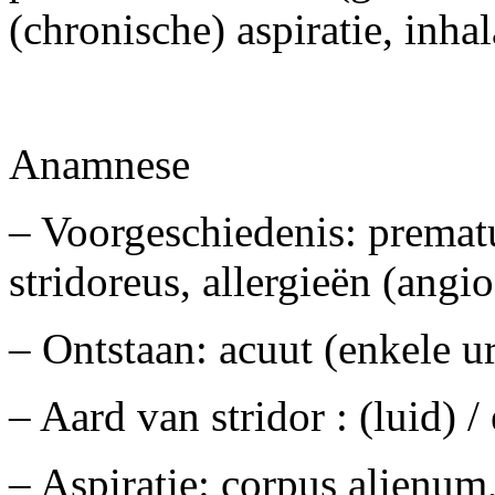
(chronische) aspiratie, inhal
Anamnese
– Voorgeschiedenis: prematur
stridoreus, allergieën (angi
– Ontstaan: acuut (enkele u
– Aard van stridor : (luid) /
– Aspiratie: corpus alienum,