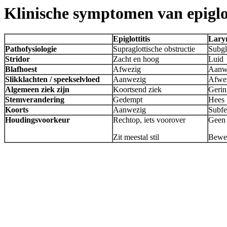
Klinische symptomen van epiglott
Epiglottitis
Laryn
Pathofysiologie
Supraglottische obstructie
Subgl
Stridor
Zacht en hoog
Luid
Blafhoest
Afwezig
Aanw
Slikklachten / speekselvloed
Aanwezig
Afwe
Algemeen ziek zijn
Koortsend ziek
Geri
Stemverandering
Gedempt
Hees
Koorts
Aanwezig
Subfe
Houdingsvoorkeur
Rechtop, iets voorover
Geen 
Zit meestal stil
Beweg