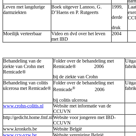
dar
Leven met langdurige
Boek uitgever Lannoo, G.
1999,
Laat
darmziekten
D’Haens en P. Rutgeerts
exem
derde
CC
druk
Moeilijk verteerbaar
Video en dvd over het leven
2004
met IBD
Behandeling van de
Folder over de behandeling met
Uitga
ziekte van Crohn met
Remicade® 2006
fabri
Remicade®
bij de ziekte van Crohn
Behandeling van colitis
Folder over de behandeling met
Uitga
ulcerosa met Remicade®
®
fabri
Remicade
2006
bij colitis ulcerosa
www.crohn-colitis.nl
Website met informatie van de
CCUVN
http://gedicht.home.fmf.nl
Website voor jongeren met IBD-
CCUVN
www.kronkels.be
Website België
www.ccv-vzw.be
Website vereniging België