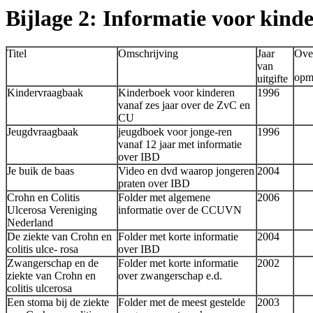
Bijlage 2: Informatie voor kind
Titel
Omschrijving
Jaar
Ove
van
opm
uitgifte
Kindervraagbaak
Kinderboek voor kinderen
1996
vanaf zes jaar over de ZvC en
CU
Jeugdvraagbaak
jeugdboek voor jonge-ren
1996
vanaf 12 jaar met informatie
over IBD
Je buik de baas
Video en dvd waarop jongeren
2004
praten over IBD
Crohn en Colitis
Folder met algemene
2006
Ulcerosa Vereniging
informatie over de CCUVN
Nederland
De ziekte van Crohn en
Folder met korte informatie
2004
colitis ulce- rosa
over IBD
Zwangerschap en de
Folder met korte informatie
2002
ziekte van Crohn en
over zwanger­schap e.d.
colitis ulcerosa
Een stoma bij de ziekte
Folder met de meest gestelde
2003