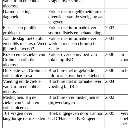
van Crohn en colitis
vragen over stoma’s
ulcerosa
Darmonsteking:
Folder met mogelijkheid om de
dagboek
diversiteit van de stoelgang aan
te geven
Fistels: een pijnlijk
Folder met informatie over
2003
probleem
soorten fistels en behandeling
Aan de slag met Crohn
Folder met informatie over
2003
en colitis ulce­rosa. Weet
werken met een chronische
jij hoe het werkt?
ziekte
Roken en de ziekte van
Folder over de invloed van
2006
In
Crohn en coli- tis
roken op IBD
voo
ulcerosa
De ziekte van Crohn en
Brochure met uitgebreide
2006
In h
colitis ulce- rosa
informatie over het ziektebeeld
Voeding en de ziekte
Brochure met informatie over
2004
van Crohn en colitis
voeding bij IBD
ulcerosa
Medicijnen. Bij de
Brochure over medicijnen en
2002
ziekte van Crohn en
(bij)werkingen
colitis ulcerosa
101 vragen over
Boek uitgegeven door Lannoo,
2005
Ver
langdurige darm­ziekten
G. D’Haens en P. Rutgeerts
boe
met 