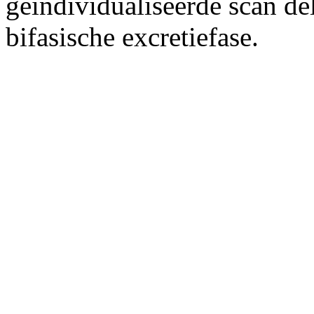
geïndividualiseerde scan del
bifasische excretiefase.