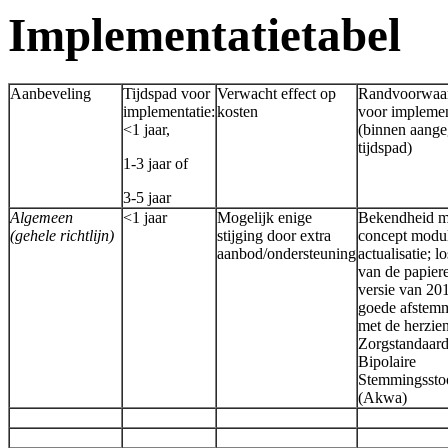
Implementatietabel
Aanbeveling
Tijdspad voor
Verwacht effect op
Randvoorwaa
implementatie:
kosten
voor implemen
<1 jaar,
(binnen aang
tijdspad)
1-3 jaar of
3-5 jaar
Algemeen
<1 jaar
Mogelijk enige
Bekendheid m
(gehele richtlijn)
stijging door extra
concept modul
aanbod/ondersteuning
actualisatie; l
van de papier
versie van 20
goede afstem
met de herzie
Zorgstandaar
Bipolaire
Stemmingssto
(Akwa)