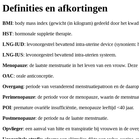
Definities en afkortingen
BMI
: body mass index (gewicht (in kilogram) gedeeld door het kwadr
HST
: hormonale suppletie therapie.
LNG-IUD
: levonorgestrel bevattend intra-uterine device (synonie
LNG-IUS
: levonorgestrel bevattend intra-uterien systeem.
Menopauze
: de laatste menstruatie in het leven van een vrouw. Deze
OAC
: orale anticonceptie.
Overgang
: periode van veranderend menstruatiepatroon en de daarop
Perimenopauze
: de periode voor de menopauze, waarin de menstruatie
POI
: premature ovariële insufficiëntie, menopauze leeftijd <40 jaar.
Postmenopauze
: de periode na de laatste menstruatie.
Opvlieger
: een aanval van hitte en transpiratie bij vrouwen in de ove