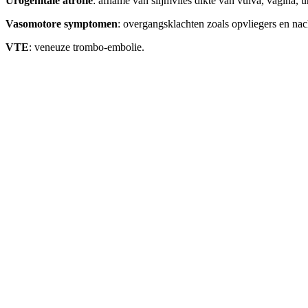
Urogenitale
atrofie
: afname van slijmvlies dikte van vulva, vagina, u
Vasomotore symptomen
: overgangsklachten zoals opvliegers en nac
VTE
: veneuze trombo-embolie.