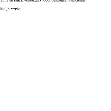
rethra en blaas, veroorzaakt door oestrogeen deficiëntie.
htelijk zweten.