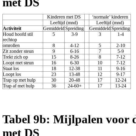
met D
Kinderen met DS
‘normale’ kinderen
Leeftijd (mnd)
Leeftijd (mnd)
Activiteit
Gemiddeld
Spreiding
Gemiddeld
Spreiding
Houd hoofd stil
5
3-9
3
1-4
rechtop
omrollen
8
4-12
5
2-10
Zit zonder steun
9
6-16
7
5-9
Trekt zich op
15
8-26
8
7-12
Loopt met steun
16
6-30
10
7-12
Staat los
18
12-38
11
9-16
Loopt los
23
13-48
12
9-17
Trap op met hulp
30
20-48
17
12-24
Trap af met hulp
36
24-60+
17
13-24
Tabel 9b: Mijlpalen voor d
met DS