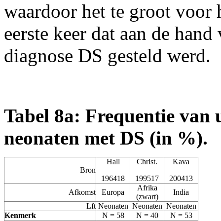
waardoor het te groot voor h
eerste keer dat aan de hand
diagnose DS gesteld werd.
Tabel 8a: Frequentie van 
neonaten met DS (in %).
Hall
Christ.
Kava
Bron
196418
199517
200413
Afrika
Afkomst
Europa
India
(zwart)
Lft
Neonaten
Neonaten
Neonaten
Kenmerk
N = 58
N = 40
N = 53