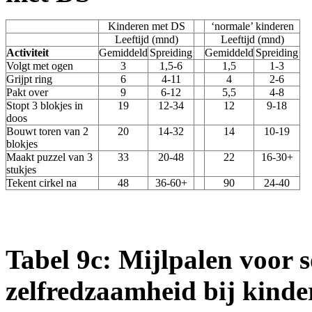
Kinderen met DS
‘normale’ kinderen
Leeftijd (mnd)
Leeftijd (mnd)
Activiteit
Gemiddeld
Spreiding
Gemiddeld
Spreiding
Volgt met ogen
3
1,5-6
1,5
1-3
Grijpt ring
6
4-11
4
2-6
Pakt over
9
6-12
5,5
4-8
Stopt 3 blokjes in
19
12-34
12
9-18
doos
Bouwt toren van 2
20
14-32
14
10-19
blokjes
Maakt puzzel van 3
33
20-48
22
16-30+
stukjes
Tekent cirkel na
48
36-60+
90
24-40
Tabel 9c: Mijlpalen voor 
zelfredzaamheid bij kind