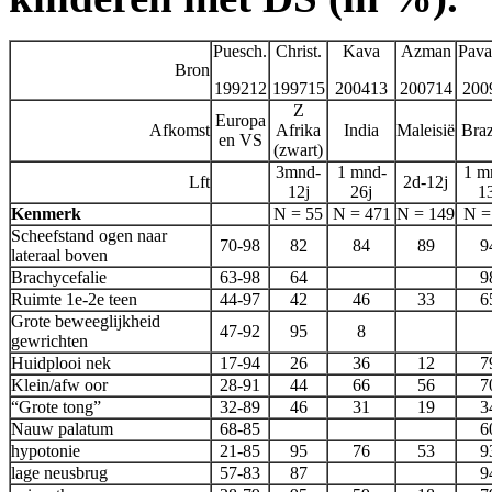
Puesch.
Christ.
Kava
Azman
Pava
Bron
199212
199715
200413
200714
200
Z
Europa
Afkomst
Afrika
India
Maleisië
Braz
en VS
(zwart)
3mnd-
1 mnd-
1 m
Lft
2d-12j
12j
26j
13
Kenmerk
N = 55
N = 471
N = 149
N =
Scheefstand ogen naar
70-98
82
84
89
9
lateraal boven
Brachycefalie
63-98
64
9
Ruimte 1e-2e teen
44-97
42
46
33
6
Grote beweeglijkheid
47-92
95
8
gewrichten
Huidplooi nek
17-94
26
36
12
7
Klein/afw oor
28-91
44
66
56
7
“Grote tong”
32-89
46
31
19
3
Nauw palatum
68-85
6
hypotonie
21-85
95
76
53
9
lage neusbrug
57-83
87
9