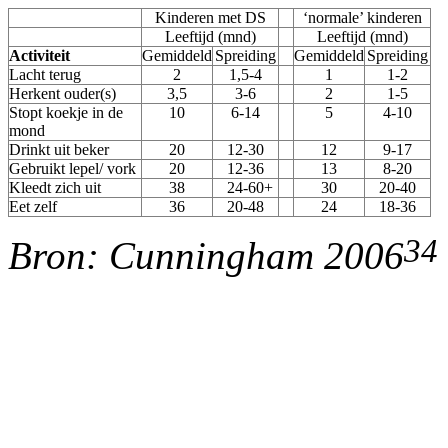
Kinderen met DS
‘normale’ kinderen
Leeftijd (mnd)
Leeftijd (mnd)
Activiteit
Gemiddeld
Spreiding
Gemiddeld
Spreiding
Lacht terug
2
1,5-4
1
1-2
Herkent ouder(s)
3,5
3-6
2
1-5
Stopt koekje in de
10
6-14
5
4-10
mond
Drinkt uit beker
20
12-30
12
9-17
Gebruikt lepel/ vork
20
12-36
13
8-20
Kleedt zich uit
38
24-60+
30
20-40
Eet zelf
36
20-48
24
18-36
34
Bron: Cunningham 2006