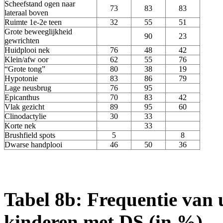
Scheefstand ogen naar
73
83
83
lateraal boven
Ruimte 1e-2e teen
32
55
51
Grote beweeglijkheid
90
23
gewrichten
Huidplooi nek
76
48
42
Klein/afw oor
62
55
76
“Grote tong”
80
38
19
Hypotonie
83
86
79
Lage neusbrug
76
95
Epicanthus
70
83
42
Vlak gezicht
89
95
60
Clinodactylie
30
33
Korte nek
33
Brushfield spots
5
8
Dwarse handplooi
46
50
36
Tabel 8b: Frequentie van 
kinderen met DS (in %).