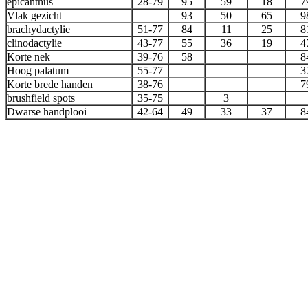
epicanthus
28-79
95
59
18
7
Vlak gezicht
93
50
65
9
brachydactylie
51-77
84
11
25
8
clinodactylie
43-77
55
36
19
4
Korte nek
39-76
58
8
Hoog palatum
55-77
3
Korte brede handen
38-76
7
brushfield spots
35-75
3
Dwarse handplooi
42-64
49
33
37
8