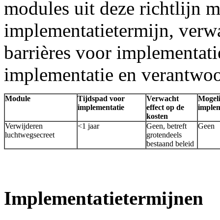
modules uit deze richtlijn m
implementatietermijn, verwa
barrières voor implementati
implementatie en verantwoor
Module
Tijdspad voor
Verwacht
Mogeli
implementatie
effect op de
implem
kosten
Verwijderen
<1 jaar
Geen, betreft
Geen
luchtwegsecreet
grotendeels
bestaand beleid
Implementatietermijnen