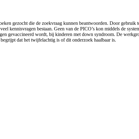
zoeken gezocht die de zoekvraag kunnen beantwoorden. Door gebruik te
 veel kennisvragen bestaan. Geen van de PICO’s kon middels de system
rtegen gevaccineerd wordt, bij kinderen met down syndroom. De werkgr
grijpt dat het twijfelachtig is of dit onderzoek haalbaar is.