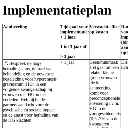
Implementatieplan
Aanbeveling
Tijdspad voor
Verwacht effect
Ra
implementatie:
op kosten
voo
< 1 jaar,
imp
(bi
1 tot 3 jaar of
aan
tij
> 3 jaar
e
< 1 jaar
Geen/minimaal:
Dis
1
: Bespreek de hoge
Het gaat om een
rich
herhalingskans, de start van
relatief kleine
behandeling en de gewenste
groep vrouwen
begeleiding voor hyperemesis
die in
gravidarum (HG) in een
aanmerking
volgende zwangerschap bij
komt voor
vrouwen met HG in het
preconceptionele
verleden. Heb bij beide
advisering i.v.m.
partners aandacht voor de
HG in de
psychische en sociale impact
voorgeschiedenis
en de angst voor herhaling van
(0,3 -3% van de
de HG klachten.
zwangeren