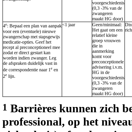
voorgeschiedenis
(0,3 -3% van de
zwangeren
maakt HG door)
e
<1 jaar
Geen/minimaal:
Dis
4
: Bepaal een plan van aanpak
Het gaat om een
rich
voor een (eventuele) nieuwe
relatief kleine
zwangerschap met stapsgewijs
groep vrouwen
medicatie-opties. Geef het
die in
recept al preconceptioneel mee
aanmerking
zodat er direct gestart kan
komt voor
worden indien zwanger. Leg
preconceptionele
de afspraken duidelijk vast in
advisering i.v.m.
e
de correspondentie naar 1
en
HG in de
e
2
lijn.
voorgeschiedenis
(0,3 -3% van de
zwangeren
maakt HG door)
1
Barrières kunnen zich b
professional, op het nivea