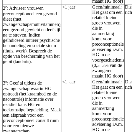
maakt HG door)
e
<1 jaar
Geen/minimaal:
Dis
2
: Adviseer vrouwen
Het gaat om een
rich
preconceptioneel een gezond
relatief kleine
dieet (met
groep vrouwen
zwangerschapsmultivitaminen),
die in
een gezond gewicht en leefstijl
aanmerking
na te streven. Indien
komt voor
geïndiceerd initieer psychische
preconceptionele
behandeling en sociale steun
advisering i.v.m.
(thuis, werk). Bespreek de
HG in de
optie van bescherming van het
voorgeschiedenis
gebit (tandarts).
(0,3 -3% van de
zwangeren
maakt HG door)
e
<1 jaar
Geen/minimaal:
Dis
3
: Geef al tijdens de
Het gaat om een
rich
zwangerschap waarin HG
relatief kleine
optreedt (het kraambed en de
groep vrouwen
nacontrole) informatie over
die in
recidief kans HG en
aanmerking
toekomstige begeleiding. Maak
komt voor
een afspraak voor een
preconceptionele
preconceptioneel consult ruim
advisering i.v.m.
voor een nieuwe
HG in de
zwangerschap.