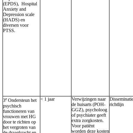
(EPDS), Hospital
Anxiety and
Depression scale
(HADS) en
diversen voor
PTSS.
e
< 1 jaar
Verwijzingen naar
Disseminati
3
Ondersteun het
de huisarts (POH-
richtlijn
psychisch
GGZ), psycholoog
functioneren van
of psychiater geeft
vrouwen met HG
extra zorgkosten.
door te richten op
Voor patiënt
het vergroten van
worden deze kosten
de draagkracht en