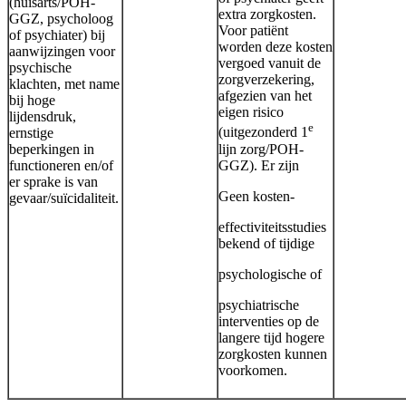
(huisarts/POH-
extra zorgkosten.
GGZ, psycholoog
Voor patiënt
of psychiater) bij
worden deze kosten
aanwijzingen voor
vergoed vanuit de
psychische
zorgverzekering,
klachten, met name
afgezien van het
bij hoge
eigen risico
lijdensdruk,
e
ernstige
(uitgezonderd 1
beperkingen in
lijn zorg/POH-
functioneren en/of
GGZ). Er zijn
er sprake is van
Geen kosten-
gevaar/suïcidaliteit.
effectiviteitsstudies
bekend of tijdige
psychologische of
psychiatrische
interventies op de
langere tijd hogere
zorgkosten kunnen
voorkomen.