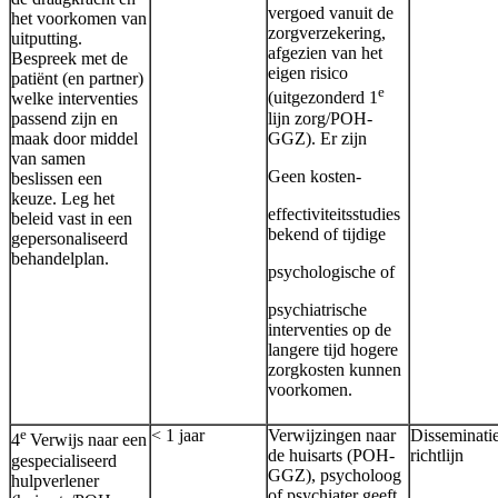
vergoed vanuit de
het voorkomen van
zorgverzekering,
uitputting.
afgezien van het
Bespreek met de
eigen risico
patiënt (en partner)
e
welke interventies
(uitgezonderd 1
passend zijn en
lijn zorg/POH-
maak door middel
GGZ). Er zijn
van samen
Geen kosten-
beslissen een
keuze. Leg het
effectiviteitsstudies
beleid vast in een
bekend of tijdige
gepersonaliseerd
behandelplan.
psychologische of
psychiatrische
interventies op de
langere tijd hogere
zorgkosten kunnen
voorkomen.
e
< 1 jaar
Verwijzingen naar
Disseminati
4
Verwijs naar een
de huisarts (POH-
richtlijn
gespecialiseerd
GGZ), psycholoog
hulpverlener
of psychiater geeft