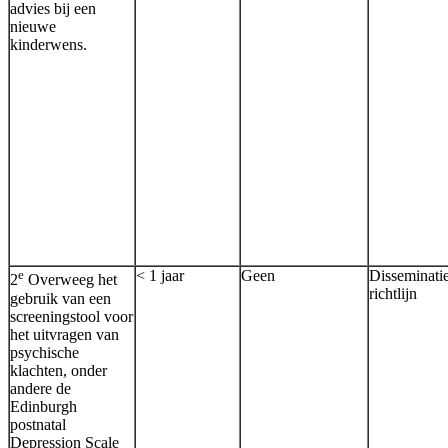
advies bij een
nieuwe
kinderwens.
e
< 1 jaar
Geen
Disseminati
2
Overweeg het
richtlijn
gebruik van een
screeningstool voor
het uitvragen van
psychische
klachten, onder
andere de
Edinburgh
postnatal
Depression Scale