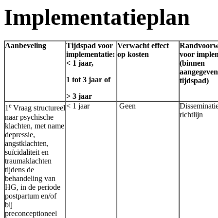
Implementatieplan
Aanbeveling
Tijdspad voor
Verwacht effect
Randvoorw
implementatie:
op kosten
voor imple
< 1 jaar,
(binnen
aangegeven
1 tot 3 jaar of
tijdspad)
> 3 jaar
e
< 1 jaar
Geen
Disseminati
1
Vraag structureel
richtlijn
naar psychische
klachten, met name
depressie,
angstklachten,
suïcidaliteit en
traumaklachten
tijdens de
behandeling van
HG, in de periode
postpartum en/of
bij
preconceptioneel