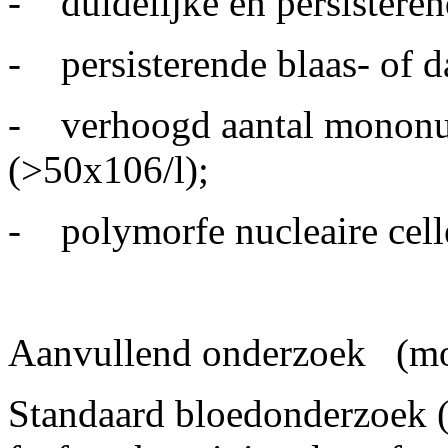
- duidelijke en persistere
- persisterende blaas- of d
- verhoogd aantal mononucl
(>50x10
6
/l);
- polymorfe nucleaire celle
Aanvullend onderzoek
(mo
Standaard bloedonderzoek (