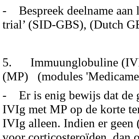
- Bespreek deelname aan l
trial’ (SID-GBS), (Dutch 
5. Immuunglobuline (IVIg
(MP)
(modules 'Medicamen
- Er is enig bewijs dat de
IVIg met MP op de korte ter
IVIg alleen. Indien er geen (
voor corticosteroïden, dan