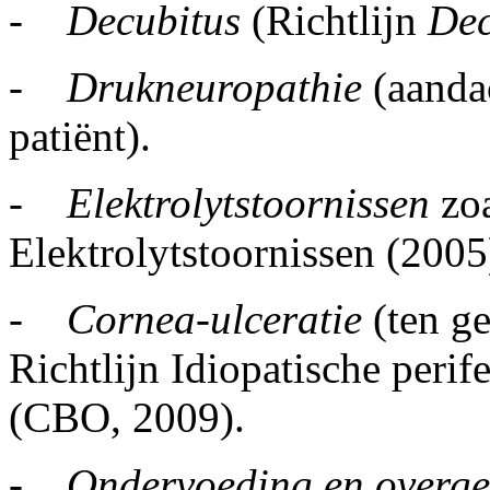
-
Decubitus
(Richtlijn
Dec
-
Drukneuropathie
(aandac
patiënt).
-
Elektrolytstoornissen
zo
Elektrolytstoornissen (2005
-
Cornea-ulceratie
(ten ge
Richtlijn Idiopatische peri
(CBO, 2009).
-
Ondervoeding en overge