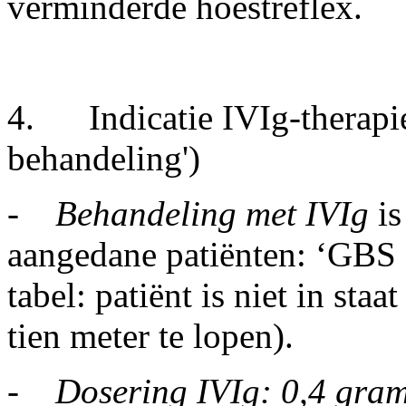
verminderde hoestreflex.
4.
Indicatie IVIg-therapi
behandeling')
-
Behandeling met IVIg
i
aangedane patiënten: ‘GBS d
tabel: patiënt is niet in staa
tien meter te lopen).
-
Dosering IVIg: 0,4 gra