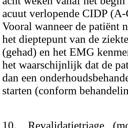
acht weken vanaf het begin
acuut verlopende CIDP (A
Vooral wanneer de patiënt n
het dieptepunt van de ziekt
(gehad) en het EMG kenmerk
het waarschijnlijk dat de p
dan een onderhoudsbehandel
starten (conform behandeli
10. Revalidatietriage
(mo