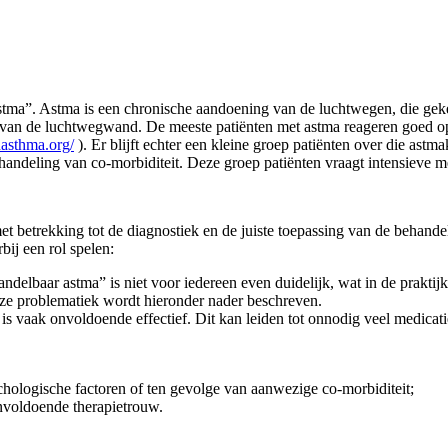
g astma”. Astma is een chronische aandoening van de luchtwegen, die 
 van de luchtwegwand. De meeste patiënten met astma reageren goed op 
inasthma.org/
). Er blijft echter een kleine groep patiënten over die as
behandeling van co-morbiditeit. Deze groep patiënten vraagt intensieve
met betrekking tot de diagnostiek en de juiste toepassing van de behan
ij een rol spelen:
delbaar astma” is niet voor iedereen even duidelijk, wat in de praktijk 
ze problematiek wordt hieronder nader beschreven.
s vaak onvoldoende effectief. Dit kan leiden tot onnodig veel medicatie
hologische factoren of ten gevolge van aanwezige co-morbiditeit;
onvoldoende therapietrouw.