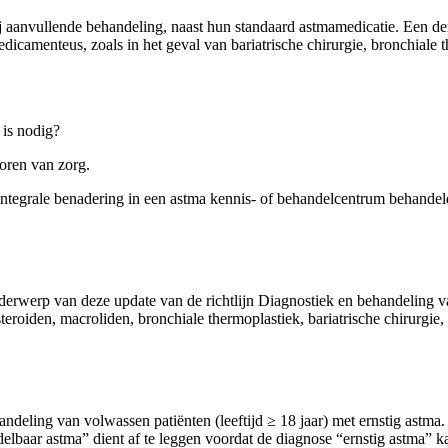
j aanvullende behandeling, naast hun standaard astmamedicatie. Een de
camenteus, zoals in het geval van bariatrische chirurgie, bronchiale th
 is nodig?
oren van zorg.
 integrale benadering in een astma kennis- of behandelcentrum behande
derwerp van deze update van de richtlijn Diagnostiek en behandeling va
roiden, macroliden, bronchiale thermoplastiek, bariatrische chirurgie,
ndeling van volwassen patiënten (leeftijd ≥ 18 jaar) met ernstig astma. 
andelbaar astma” dient af te leggen voordat de diagnose “ernstig astma