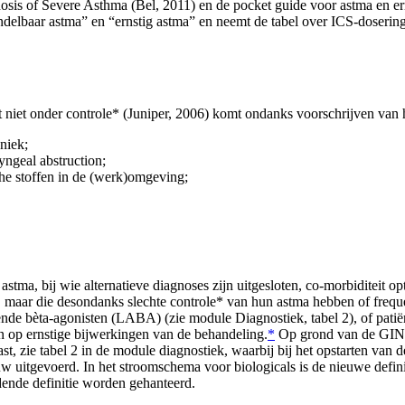
osis of Severe Asthma (Bel, 2011) en de pocket guide voor astma en er
delbaar astma” en “ernstig astma” en neemt de tabel over ICS-doserin
t niet onder controle* (Juniper, 2006) komt ondanks voorschrijven van
niek;
yngeal abstruction;
sche stoffen in de (werk)omgeving;
stma, bij wie alternatieve diagnoses zijn uitgesloten, co-morbiditeit op
d, maar die desondanks slechte controle* van hun astma hebben of freque
nde bèta-agonisten (LABA) (zie module Diagnostiek, tabel 2), of patië
en op ernstige bijwerkingen van de behandeling.
*
Op grond van de GINA 
st, zie tabel 2 in de module diagnostiek, waarbij bij het opstarten van
w uitgevoerd. In het stroomschema voor biologicals is de nieuwe definit
dende definitie worden gehanteerd.