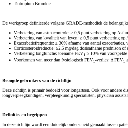
Tiotropium Bromide
De werkgroep definieerde volgens GRADE-methodiek de belangrijkste u
Verbetering van astmacontrole: ≥ 0,5 punt verbetering op Asth
Verbetering van kwaliteit van leven: ≥ 0,5 punt verbetering o
Exacerbatiefrequentie: ≥ 30% afname van aantal exacerbaties,
Corticosteroïdreductie: ≥2,5 mg/dag dosisafname prednison of e
Verbetering longfunctie: toename FEV
≥ 10% van voorspelde
1
Voorkomen van meer dan fysiologisch FEV
-verlies: Δ FEV
≥
1
1
Beoogde gebruikers van de richtlijn
Deze richtlijn is primair bedoeld voor longartsen. Ook voor andere di
longverpleegkundigen, verpleegkundig specialisten, physician assistan
Definities en begrippen
In deze richtlijn wordt een duidelijk onderscheid gemaakt tussen pati