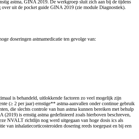
nstig astma, GINA 2019. De werkgroep sluit zich aan bij de tijdens
g over uit de pocket guide GINA 2019 (zie module Diagnostiek).
 hoge doseringen astmamedicatie ten gevolge van:
timaal is behandeld, uitlokkende factoren zo veel mogelijk zijn
nte (≥ 2 per jaar) ernstige** astma-aanvallen onder continue gebruik
nten, die slechts controle van hun astma kunnen bereiken met behulp
(2019) is ernstig astma gedefinieerd zoals hierboven beschreven,
 deze NVALT richtlijn nog werd uitgegaan van hoge dosis ics als
ie van inhalatiecorticosteroiden dosering reeds toegepast en bij een