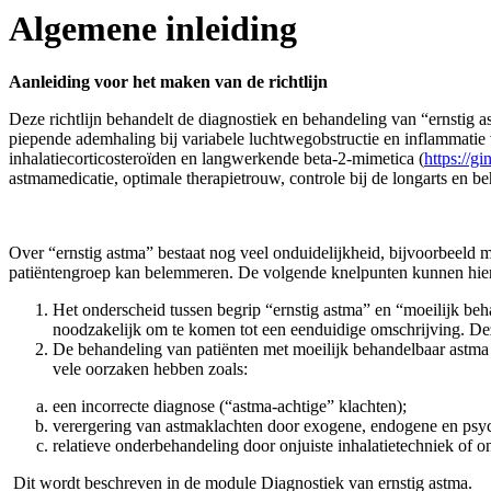
Algemene inleiding
Aanleiding voor het maken van de richtlijn
Deze richtlijn behandelt de diagnostiek en behandeling van “ernsti
piepende ademhaling bij variabele luchtwegobstructie en inflammatie
inhalatiecorticosteroïden en langwerkende beta-2-mimetica (
https://g
astmamedicatie, optimale therapietrouw, controle bij de longarts en 
Over “ernstig astma” bestaat nog veel onduidelijkheid, bijvoorbeeld 
patiëntengroep kan belemmeren. De volgende knelpunten kunnen hierb
Het onderscheid tussen begrip “ernstig astma” en “moeilijk behan
noodzakelijk om te komen tot een eenduidige omschrijving. De
De behandeling van patiënten met moeilijk behandelbaar astma i
vele oorzaken hebben zoals:
een incorrecte diagnose (“astma-achtige” klachten);
verergering van astmaklachten door exogene, endogene en psyc
relatieve onderbehandeling door onjuiste inhalatietechniek of 
Dit wordt beschreven in de module Diagnostiek van ernstig astma.