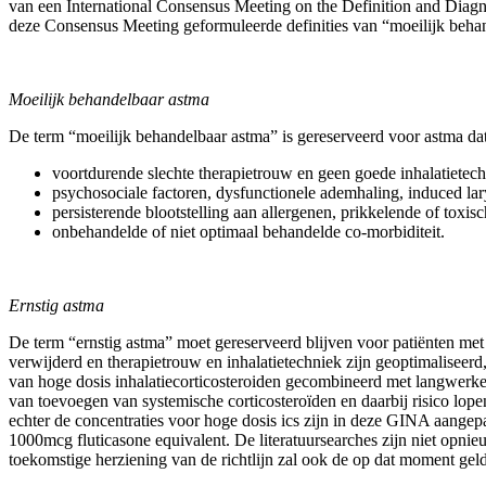
van een International Consensus Meeting on the Definition and Diagn
deze Consensus Meeting geformuleerde definities van “moeilijk behan
Moeilijk behandelbaar astma
De term “moeilijk behandelbaar astma” is gereserveerd voor astma da
voortdurende slechte therapietrouw en geen goede inhalatietech
psychosociale factoren, dysfunctionele ademhaling, induced lar
persisterende blootstelling aan allergenen, prikkelende of toxi
onbehandelde of niet optimaal behandelde co-morbiditeit.
Ernstig astma
De term “ernstig astma” moet gereserveerd blijven voor patiënten met a
verwijderd en therapietrouw en inhalatietechniek zijn geoptimaliseer
van hoge dosis inhalatiecorticosteroiden gecombineerd met langwerke
van toevoegen van systemische corticosteroïden en daarbij risico lop
echter de concentraties voor hoge dosis ics zijn in deze GINA aangepa
1000mcg fluticasone equivalent. De literatuursearches zijn niet opnieu
toekomstige herziening van de richtlijn zal ook de op dat moment gel