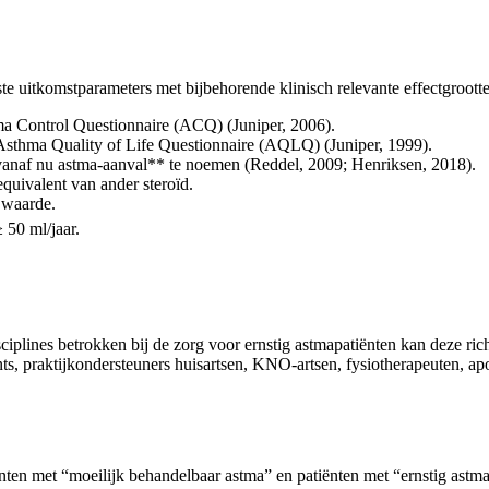
itkomstparameters met bijbehorende klinisch relevante effectgrootte. 
ma Control Questionnaire (ACQ) (Juniper, 2006).
p Asthma Quality of Life Questionnaire (AQLQ) (Juniper, 1999).
 vanaf nu astma-aanval** te noemen (Reddel, 2009; Henriksen, 2018).
quivalent van ander steroïd.
 waarde.
 50 ml/jaar.
sciplines betrokken bij de zorg voor ernstig astmapatiënten kan deze ri
ts, praktijkondersteuners huisartsen, KNO-artsen, fysiotherapeuten, ap
ënten met “moeilijk behandelbaar astma” en patiënten met “ernstig astm