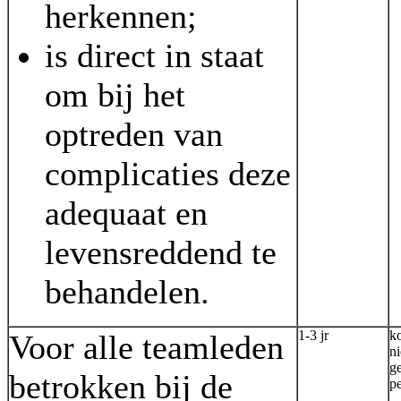
herkennen;
is direct in staat
om bij het
optreden van
complicaties deze
adequaat en
levensreddend te
behandelen.
1-3 jr
k
Voor alle teamleden
n
g
betrokken bij de
p