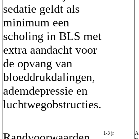
sedatie geldt als
minimum een
scholing in BLS met
extra aandacht voor
de opvang van
bloeddrukdalingen,
ademdepressie en
luchtwegobstructies.
1-3 jr
A
Randvoorwaarden
en