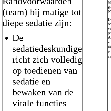
Randvoorwaarden
h
ge
(team) bij matige tot
p
D
diepe sedatie zijn:
b
va
p
De
A
z
sedatiedeskundige
i
v
a
richt zich volledig
op toedienen van
sedatie en
bewaken van de
vitale functies