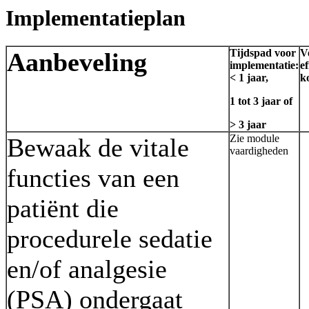
Implementatieplan
Tijdspad voor
V
Aanbeveling
implementatie:
ef
< 1 jaar,
k
1 tot 3 jaar of
> 3 jaar
Zie module
Bewaak de vitale
vaardigheden
functies van een
patiënt die
procedurele sedatie
en/of analgesie
(PSA) ondergaat