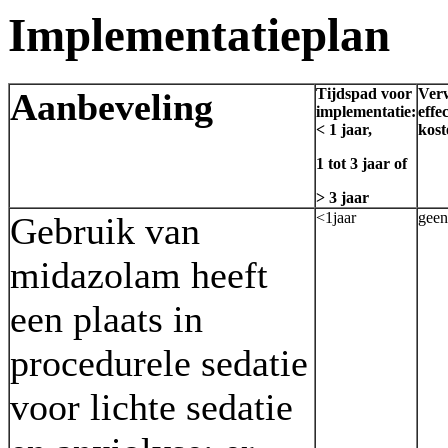
Implementatieplan
Tijdspad voor
Ver
Aanbeveling
implementatie:
effe
< 1 jaar,
kost
1 tot 3 jaar of
> 3 jaar
<1jaar
geen
Gebruik van
midazolam heeft
een plaats in
procedurele sedatie
voor lichte sedatie