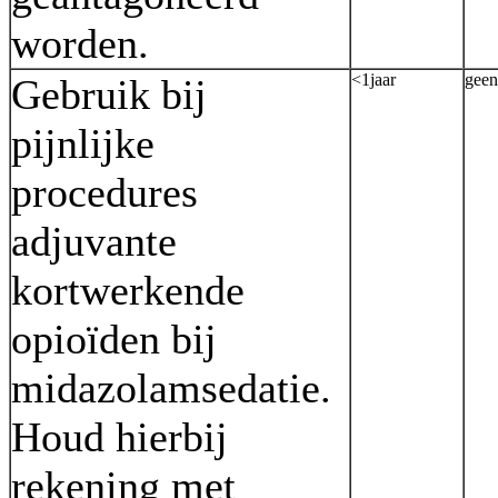
worden.
<1jaar
geen
Gebruik bij
pijnlijke
procedures
adjuvante
kortwerkende
opioïden bij
midazolamsedatie.
Houd hierbij
rekening met