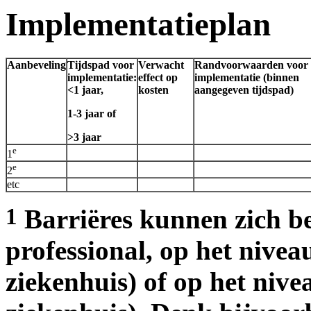
Implementatieplan
Aanbeveling
Tijdspad voor
Verwacht
Randvoorwaarden voor
implementatie:
effect op
implementatie (binnen
<1 jaar,
kosten
aangegeven tijdspad)
1-3 jaar of
>3 jaar
e
1
e
2
etc
1
Barriëres kunnen zich b
professional, op het nivea
ziekenhuis) of op het nive