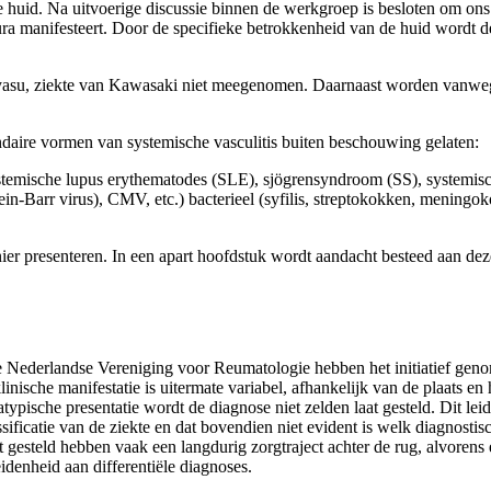
 huid. Na uitvoerige discussie binnen de werkgroep is besloten om ons i
ura manifesteert. Door de specifieke betrokkenheid van de huid wordt 
 Takayasu, ziekte van Kawasaki niet meegenomen. Daarnaast worden vanw
ndaire vormen van systemische vasculitis buiten beschouwing gelaten:
 systemische lupus erythematodes (SLE), sjögrensyndroom (SS), systemi
ein-Barr virus), CMV, etc.) bacterieel (syfilis, streptokokken, meningoko
ier presenteren. In een apart hoofdstuk wordt aandacht besteed aan deze 
ederlandse Vereniging voor Reumatologie hebben het initiatief genome
inische manifestatie is uitermate variabel, afhankelijk van de plaats e
ypische presentatie wordt de diagnose niet zelden laat gesteld. Dit le
ssificatie van de ziekte en dat bovendien niet evident is welk diagnosti
t gesteld hebben vaak een langdurig zorgtraject achter de rug, alvorens 
denheid aan differentiële diagnoses.