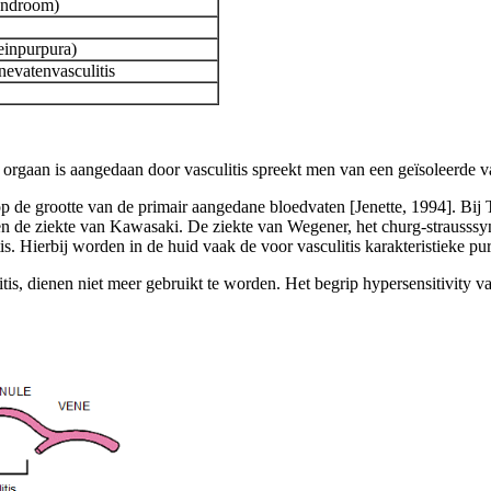
yndroom)
einpurpura)
nevatenvasculitis
orgaan is aangedaan door vasculitis spreekt men van een geïsoleerde va
op de grootte van de primair aangedane bloedvaten [Jenette, 1994]. Bij Ta
a en de ziekte van Kawasaki. De ziekte van Wegener, het churg-strauss
tis. Hierbij worden in de huid vaak de voor vasculitis karakteristieke 
itis, dienen niet meer gebruikt te worden. Het begrip hypersensitivity 