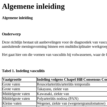
Algemene inleiding
Algemene inleiding
Onderwerp
Deze richtlijn bestaat uit aanbevelingen voor de diagnostiek van vas
aansluitende meningsvorming binnen een multidisciplinaire werkgroe
Het gaat hier om die vormen van vasculitis bij volwassenen, waar de k
Tabel 1. Indeling vasculitis
Vaatgrootte
Indeling volgens Chapel Hill Consensus C
Grote vaten
Reuscelarteriitis/arteriitis temporalis
Grote vaten
Takayasu, ziekte van
Middelgrote vaten
Kawasaki, ziekte van
Middelgrote vaten
Polyarteriitis nodosa (PAN)
Kleine vaten
Wegener, ziekte van (wegenergranulomatose)