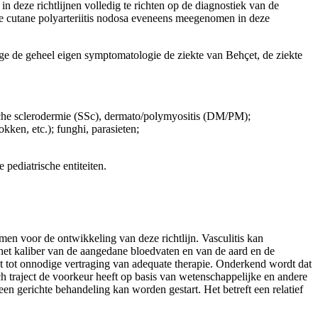
n deze richtlijnen volledig te richten op de diagnostiek van de
de cutane polyarteriitis nodosa eveneens meegenomen in deze
ege de geheel eigen symptomatologie de ziekte van Behçet, de ziekte
sche sclerodermie (SSc), dermato/polymyositis (DM/PM);
kken, etc.); funghi, parasieten;
pediatrische entiteiten.
n voor de ontwikkeling van deze richtlijn. Vasculitis kan
n het kaliber van de aangedane bloedvaten en van de aard en de
idt tot onnodige vertraging van adequate therapie. Onderkend wordt dat
sch traject de voorkeur heeft op basis van wetenschappelijke en andere
een gerichte behandeling kan worden gestart. Het betreft een relatief