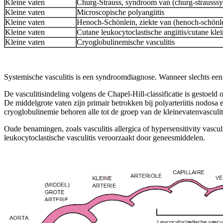
Kleine vaten
Churg-Strauss, syndroom van (churg-strausss
Kleine vaten
Microscopische polyangiitis
Kleine vaten
Henoch-Schönlein, ziekte van (henoch-schönl
Kleine vaten
Cutane leukocytoclastische angiitis/cutane klei
Kleine vaten
Cryoglobulinemische vasculitis
Systemische vasculitis is een syndroomdiagnose. Wanneer slechts een 
De vasculitisindeling volgens de Chapel-Hill-classificatie is gestoeld 
De middelgrote vaten zijn primair betrokken bij polyarteriitis nodos
cryoglobulinemie behoren alle tot de groep van de kleinevatenvasculi
Oude benamingen, zoals vasculitis allergica of hypersensitivity vascul
leukocytoclastische vasculitis veroorzaakt door geneesmiddelen.