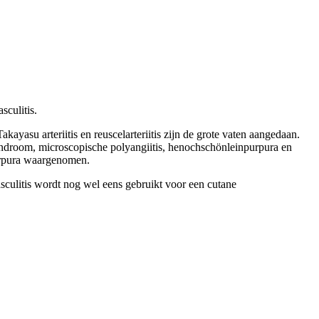
sculitis.
kayasu arteriitis en reuscelarteriitis zijn de grote vaten aangedaan.
syndroom, microscopische polyangiitis, henochschönleinpurpura en
purpura waargenomen.
vasculitis wordt nog wel eens gebruikt voor een cutane