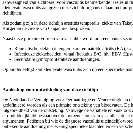
aanwezigheid van zichtbare, voor vasculitis kenmerkende laesies in de
kleinevatenvasculitis aangezien deze zich doorgaans cutaan met purp
richtlijnen.
Als zodanig zijn in deze richtlijn arteriitis temporalis, ziekte van
Bürger en de ziekte van Cogan niet besproken.
Naast deze primaire vormen van vasculitis wordt ook een aantal secu
Reumatische ziekten in engere zin: reumatoïde artritis (RA),
Infectieuze ziektebeelden: viraal (hepatitis B/C, hiv, EBV (Epst
Secundaire lymfoproliferatieve aandoeningen.
Op kinderleeftijd kan kleinevatenvasculitis zich op een specifieke man
Aanleiding voor ontwikkeling van deze richtlijn
De Nederlandse Vereniging voor Dermatologie en Venereologie en de N
gedefinieerd worden als een primaire ontsteking van bloedvaten. De kl
uitgebreidheid van de ontsteking. Vanwege de variabele en vaak ook at
er onduidelijkheid bestaat over de nomenclatuur van vasculitis, de cla
argumenten. Patiënten bij wie de diagnose vasculitis uiteindelijk word
onbekende aandoening met weinig specifieke klachten en een verschei