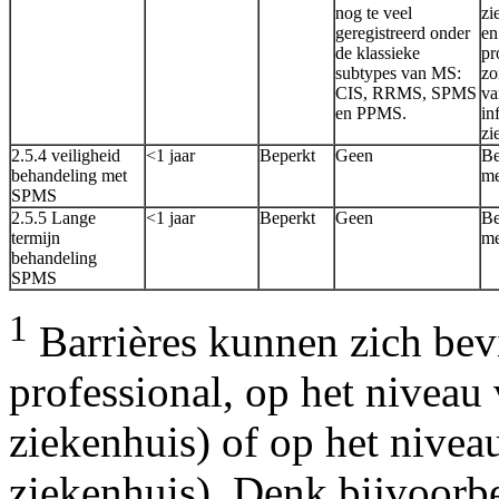
nog te veel
zi
geregistreerd onder
en
de klassieke
pr
subtypes van MS:
zo
CIS, RRMS, SPMS
va
en PPMS.
in
zi
2.5.4 veiligheid
<1 jaar
Beperkt
Geen
Be
behandeling met
me
SPMS
2.5.5 Lange
<1 jaar
Beperkt
Geen
Be
termijn
me
behandeling
SPMS
1
Barrières kunnen zich bev
professional, op het niveau 
ziekenhuis) of op het nivea
ziekenhuis). Denk bijvoorbe