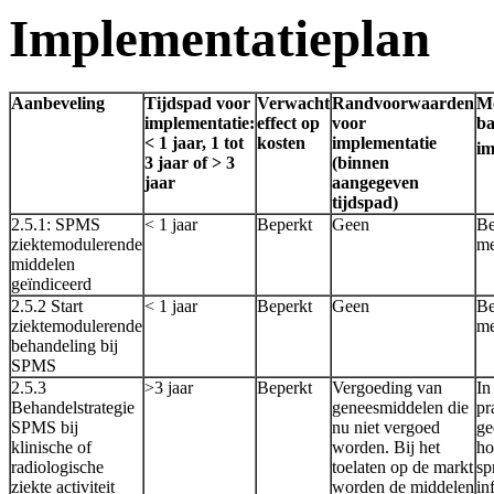
Implementatieplan
Aanbeveling
Tijdspad voor
Verwacht
Randvoorwaarden
Mo
implementatie:
effect op
voor
ba
< 1 jaar, 1 tot
kosten
implementatie
im
3 jaar of > 3
(binnen
jaar
aangegeven
tijdspad)
2.5.1: SPMS
< 1 jaar
Beperkt
Geen
Be
ziektemodulerende
me
middelen
geïndiceerd
2.5.2 Start
< 1 jaar
Beperkt
Geen
Be
ziektemodulerende
me
behandeling bij
SPMS
2.5.3
>3 jaar
Beperkt
Vergoeding van
In
Behandelstrategie
geneesmiddelen die
pr
SPMS bij
nu niet vergoed
ge
klinische of
worden. Bij het
ho
radiologische
toelaten op de markt
sp
ziekte activiteit
worden de middelen
in