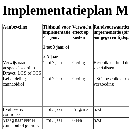
Implementatieplan M
Aanbeveling
Tijdspad voor
Verwacht
Randvoorwaarden
implementatie:
effect op
implementatie (bi
< 1 jaar,
kosten
aangegeven tijdsp
1 tot 3 jaar of
> 3 jaar
Verwijs naar
1 tot 3 jaar
Gering
Beschikbaarheid de
gespecialiseerd in
specialisten
Dravet, LGS of TCS
Behandeling
1 tot 3 jaar
Gering
TSC: beschikbaar
cannabidiol
vergoeding
Evalueer &
1 tot 3 jaar
Enigzins
n.v.t.
controleer
Vraag naar eerder
1 tot 3 jaar
Geen
n.v.t.
cannabidiol gebruik