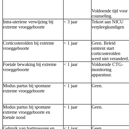
Voldoende tijd voor
counseling.
Intra-uteriene verwijzing bij
< 3 jaar
Tekort aan NICU
extreme vroeggeboorte
verpleegkundigen
Corticosteroïden bij extreme
< 1 jaar
Geen. Beleid
vroeggeboorte
omtrent start
corticosteroïden
werd niet veranderd.
Foetale bewaking bij extreme
< 1 jaar
Voldoende CTG-
vroeggeboorte
monitoring
apparatuur.
Modus partus bij spontane
< 1 jaar
Geen.
extreme vroeggeboorte
Modus partus bij spontane
< 1 jaar
Geen.
extreme vroeggeboorte en
foetale nood
Gebruik van hartmassage en
< 1 jaar
Geen.