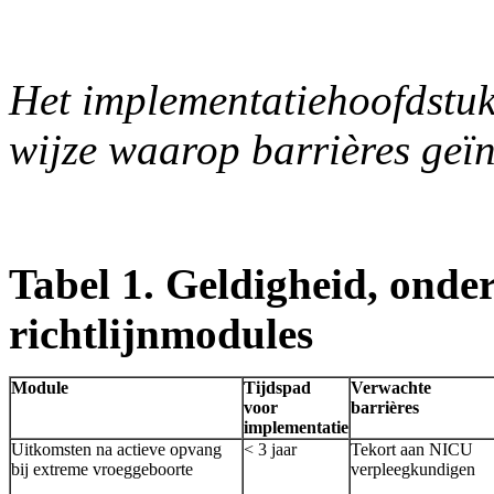
Het implementatiehoofdstuk 
wijze waarop barrières geïn
Tabel 1. Geldigheid, onde
richtlijnmodules
Module
Tijdspad
Verwachte
voor
barrières
implementatie
Uitkomsten na actieve opvang
< 3 jaar
Tekort aan NICU
bij extreme vroeggeboorte
verpleegkundigen