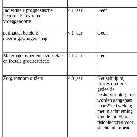
Individuele prognostische
< 1 jaar
Geen
factoren bij extreme
vroeggeboorte
perinataal beleid bij
< 1 jaar
Geen
meerlingzwangerschap
Maternale hypertensieve ziekte
< 1 jaar
Geen
en foetale groeirestrictie
Zorg rondom ouders
< 3 jaar
Keuzehulp bij
proces omtrent
gedeelde
besluitvorming moet
worden aangepast
naar 23+0 weken;
met in achtneming
van de individuele
risicofactoren voor
slechte uitkomsten