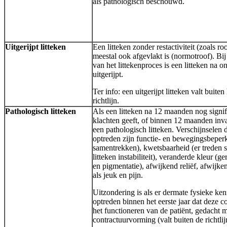
als pathologisch beschouwd.
Uitgerijpt litteken
Een litteken zonder restactiviteit (zoals ro
meestal ook afgevlakt is (normotroof). Bi
van het littekenproces is een litteken na o
uitgerijpt.
Ter info: een uitgerijpt litteken valt buite
richtlijn.
Pathologisch litteken
Als een litteken na 12 maanden nog signi
klachten geeft, of binnen 12 maanden inval
een pathologisch litteken. Verschijnselen
optreden zijn functie- en bewegingsbeperk
samentrekken), kwetsbaarheid (er treden 
litteken instabiliteit), veranderde kleur (g
en pigmentatie), afwijkend reliëf, afwijke
als jeuk en pijn.
Uitzondering is als er dermate fysieke ke
optreden binnen het eerste jaar dat deze 
het functioneren van de patiënt, gedacht 
contractuurvorming (valt buiten de richtlij