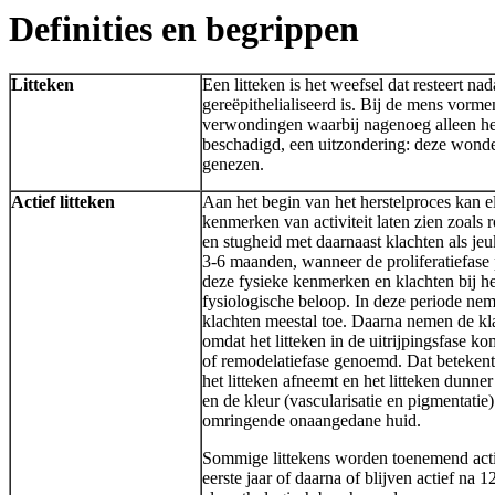
Definities en begrippen
Litteken
Een litteken is het weefsel dat resteert n
gereëpithelialiseerd is. Bij de mens vorm
verwondingen waarbij nagenoeg alleen het
beschadigd, een uitzondering: deze wonde
genezen.
Actief litteken
Aan het begin van het herstelproces kan el
kenmerken van activiteit laten zien zoals
en stugheid met daarnaast klachten als jeuk
3-6 maanden, wanneer de proliferatiefase 
deze fysieke kenmerken en klachten bij h
fysiologische beloop. In deze periode n
klachten meestal toe. Daarna nemen de kl
omdat het litteken in de uitrijpingsfase k
of remodelatiefase genoemd. Dat betekent d
het litteken afneemt en het litteken dunne
en de kleur (vascularisatie en pigmentatie
omringende onaangedane huid.
Sommige littekens worden toenemend actie
eerste jaar of daarna of blijven actief na