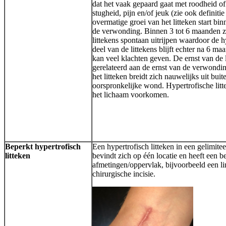
dat het vaak gepaard gaat met roodheid of
stugheid, pijn en/of jeuk (zie ook definitie 
overmatige groei van het litteken start b
de verwonding. Binnen 3 tot 6 maanden z
littekens spontaan uitrijpen waardoor de 
deel van de littekens blijft echter na 6 ma
kan veel klachten geven. De ernst van de 
gerelateerd aan de ernst van de verwondi
het litteken breidt zich nauwelijks uit bui
oorspronkelijke wond. Hypertrofische lit
het lichaam voorkomen.
Beperkt hypertrofisch
Een hypertrofisch litteken in een gelimitee
litteken
bevindt zich op één locatie en heeft een b
afmetingen/oppervlak, bijvoorbeeld een lin
chirurgische incisie.