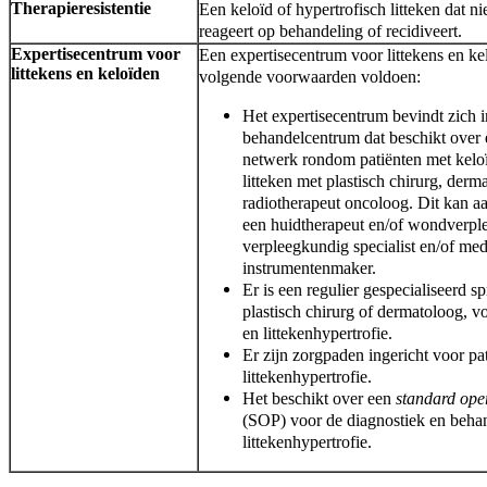
Therapieresistentie
Een keloïd of hypertrofisch litteken dat n
reageert op behandeling of recidiveert.
Expertisecentrum voor
Een expertisecentrum voor littekens en k
littekens en keloïden
volgende voorwaarden voldoen:
Het expertisecentrum bevindt zich i
behandelcentrum dat beschikt over e
netwerk rondom patiënten met keloï
litteken met plastisch chirurg, derm
radiotherapeut oncoloog. Dit kan 
een huidtherapeut en/of wondverpl
verpleegkundig specialist en/of me
instrumentenmaker.
Er is een regulier gespecialiseerd s
plastisch chirurg of dermatoloog, v
en littekenhypertrofie.
Er zijn zorgpaden ingericht voor pa
littekenhypertrofie.
Het beschikt over een
standard ope
(SOP) voor de diagnostiek en behan
littekenhypertrofie.