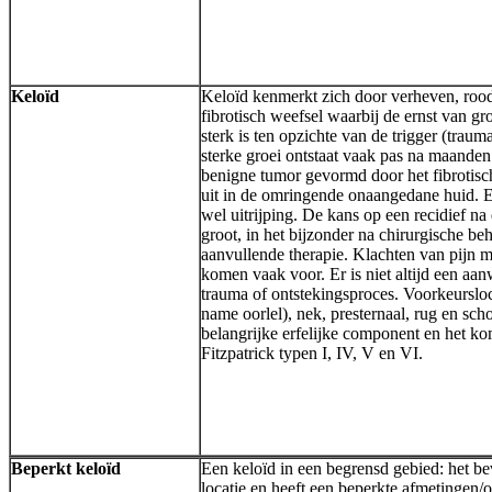
Keloïd
Keloïd kenmerkt zich door verheven, rood
fibrotisch weefsel waarbij de ernst van gr
sterk is ten opzichte van de trigger (traum
sterke groei ontstaat vaak pas na maanden
benigne tumor gevormd door het fibrotisch
uit in de omringende onaangedane huid. Er
wel uitrijping. De kans op een recidief na
groot, in het bijzonder na chirurgische b
aanvullende therapie. Klachten van pijn m
komen vaak voor. Er is niet altijd een aa
trauma of ontstekingsproces. Voorkeursloca
name oorlel), nek, presternaal, rug en sch
belangrijke erfelijke component en het kom
Fitzpatrick typen I, IV, V en VI.
Beperkt keloïd
Een keloïd in een begrensd gebied: het be
locatie en heeft een beperkte afmetingen/