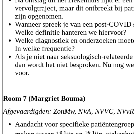
vervolgtraject, maar dit ontbreekt bij pat
zijn opgenomen.
Wanneer spreek je van een post-COVID
Welke definitie hanteren we hiervoor?
Welke diagnostiek en onderzoeken moete
In welke frequentie?
Als je niet naar seksuologisch-relateerde
dan wordt het niet besproken. Nu nog we
voor.
Room 7 (Margriet Bouma)
Afgevaardigden: ZonMw, NVA, NVVC, NVv
Aandacht voor specifieke patiëntengroe
e
e
maken tussen 1
lijn en 2
lijn, ziekenhui