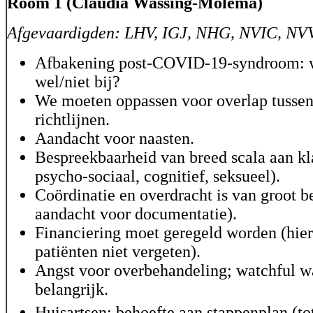
Room 1 (Claudia Wassing-Molema)
Afgevaardigden: LHV, IGJ, NHG, NVIC, NV
Afbakening post-COVID-19-syndroom: wa
wel/niet bij?
We moeten oppassen voor overlap tussen
richtlijnen.
Aandacht voor naasten.
Bespreekbaarheid van breed scala aan kl
psycho-sociaal, cognitief, seksueel).
Coördinatie en overdracht is van groot b
aandacht voor documentatie).
Financiering moet geregeld worden (hie
patiënten niet vergeten).
Angst voor overbehandeling; watchful wa
belangrijk.
Huisartsen: behoefte aan stappenplan (to