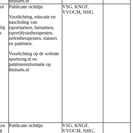
thuisarts.nl
 of
Publicatie richtlijn
VSG, KNGF,
VVOCM, NHG
Voorlichting, educatie en
nascholing van
bij
(sport)artsen, huisartsen,
s
(sport)fysiotherapeuten,
oefentherapeuten, trainers
en patiënten.
Voorlichting op de website
sportzorg.nl en
patiënteninformatie op
thuisarts.nl
ken
Publicatie richtlijn
VSG, KNGF,
it
VVOCM, NHG,