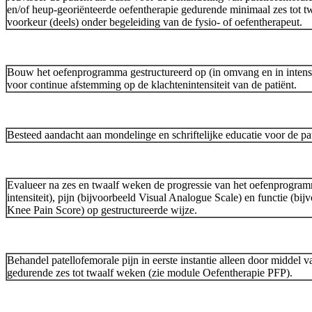
en/of heup-georiënteerde oefentherapie gedurende minimaal zes tot t
voorkeur (deels) onder begeleiding van de fysio- of oefentherapeut.
Bouw het oefenprogramma gestructureerd op (in omvang en in intensit
voor continue afstemming op de klachtenintensiteit van de patiënt.
Besteed aandacht aan mondelinge en schriftelijke educatie voor de pat
Evalueer na zes en twaalf weken de progressie van het oefenprogr
intensiteit), pijn (bijvoorbeeld Visual Analogue Scale) en functie (bij
Knee Pain Score) op gestructureerde wijze.
Behandel patellofemorale pijn in eerste instantie alleen door middel v
gedurende zes tot twaalf weken (zie module Oefentherapie PFP).