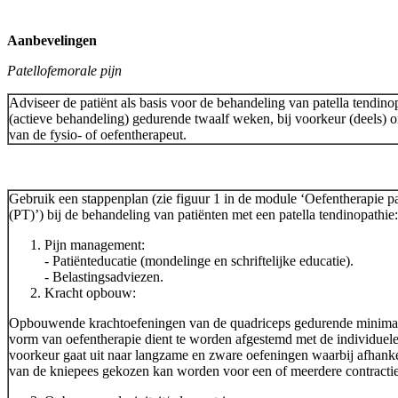
Aanbevelingen
Patellofemorale pijn
Adviseer de patiënt als basis voor de behandeling van patella tendino
(actieve behandeling) gedurende twaalf weken, bij voorkeur (deels) 
van de fysio- of oefentherapeut.
Gebruik een stappenplan (zie figuur 1 in de module ‘Oefentherapie pa
(PT)’) bij de behandeling van patiënten met een patella tendinopathie:
Pijn management:
- Patiënteducatie (mondelinge en schriftelijke educatie).
- Belastingsadviezen.
Kracht opbouw:
Opbouwende krachtoefeningen van de quadriceps gedurende minima
vorm van oefentherapie dient te worden afgestemd met de individuele
voorkeur gaat uit naar langzame en zware oefeningen waarbij afhankel
van de kniepees gekozen kan worden voor een of meerdere contract