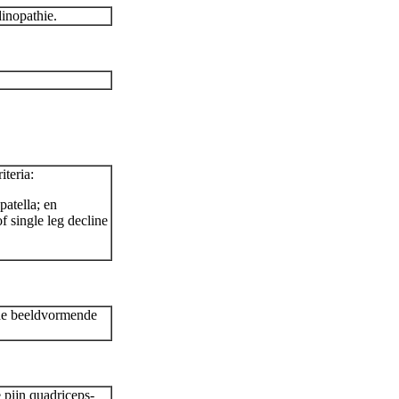
inopathie.
iteria:
patella; en
f single leg decline
nde beeldvormende
 pijn quadriceps-