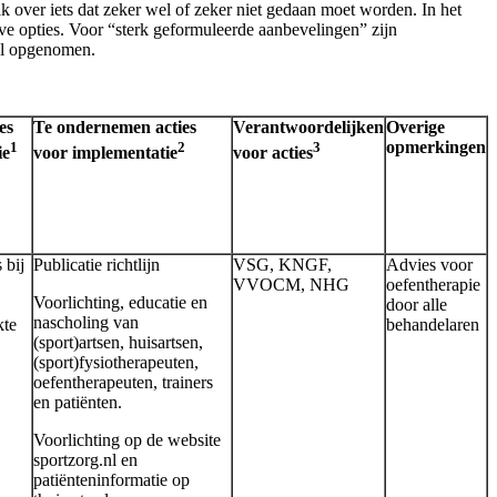
k over iets dat zeker wel of zeker niet gedaan moet worden. In het
e opties. Voor “sterk geformuleerde aanbevelingen” zijn
el opgenomen.
es
Te ondernemen acties
Verantwoordelijken
Overige
1
2
3
opmerkingen
ie
voor implementatie
voor acties
 bij
Publicatie richtlijn
VSG, KNGF,
Advies voor
VVOCM, NHG
oefentherapie
Voorlichting, educatie en
door alle
nascholing van
kte
behandelaren
(sport)artsen, huisartsen,
(sport)fysiotherapeuten,
oefentherapeuten, trainers
en patiënten.
Voorlichting op de website
sportzorg.nl en
patiënteninformatie op