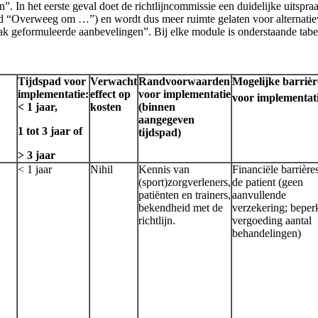
In het eerste geval doet de richtlijncommissie een duidelijke uitspraa
d “Overweeg om …”) en wordt dus meer ruimte gelaten voor alternatiev
k geformuleerde aanbevelingen”. Bij elke module is onderstaande tab
Tijdspad voor
Verwacht
Randvoorwaarden
Mogelijke barrièr
implementatie:
effect op
voor implementatie
voor implementat
< 1 jaar,
kosten
(binnen
aangegeven
1 tot 3 jaar of
tijdspad)
> 3 jaar
< 1 jaar
Nihil
Kennis van
Financiële barrières
(sport)zorgverleners,
de patient (geen
patiënten en trainers,
aanvullende
bekendheid met de
verzekering; beper
richtlijn.
vergoeding aantal
behandelingen)