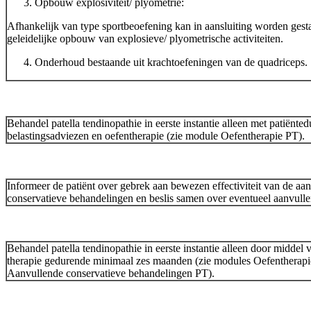
Opbouw explosiviteit/ plyometrie:
Afhankelijk van type sportbeoefening kan in aansluiting worden gest
geleidelijke opbouw van explosieve/ plyometrische activiteiten.
Onderhoud bestaande uit krachtoefeningen van de quadriceps.
Behandel patella tendinopathie in eerste instantie alleen met patiënted
belastingsadviezen en oefentherapie (zie module Oefentherapie PT).
Informeer de patiënt over gebrek aan bewezen effectiviteit van de aa
conservatieve behandelingen en beslis samen over eventueel aanvull
Behandel patella tendinopathie in eerste instantie alleen door middel 
therapie gedurende minimaal zes maanden (zie modules Oefentherap
Aanvullende conservatieve behandelingen PT).