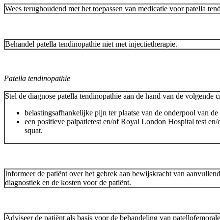
Wees terughoudend met het toepassen van medicatie voor patella tend
Behandel patella tendinopathie niet met injectietherapie.
Patella tendinopathie
Stel de diagnose patella tendinopathie aan de hand van de volgende cr
belastingsafhankelijke pijn ter plaatse van de onderpool van de 
een positieve palpatietest en/of Royal London Hospital test en/o
squat.
Informeer de patiënt over het gebrek aan bewijskracht van aanvulle
diagnostiek en de kosten voor de patiënt.
Adviseer de patiënt als basis voor de behandeling van patellofemorale