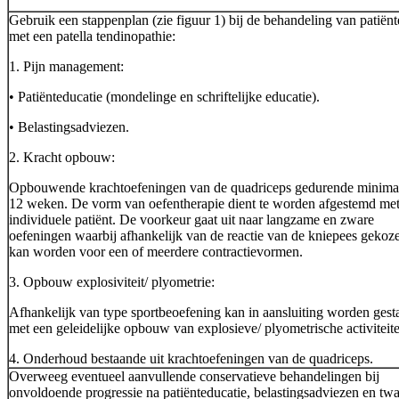
Gebruik een stappenplan (zie figuur 1) bij de behandeling van patiën
met een patella tendinopathie:
1. Pijn management:
• Patiënteducatie (mondelinge en schriftelijke educatie).
• Belastingsadviezen.
2. Kracht opbouw:
Opbouwende krachtoefeningen van de quadriceps gedurende minima
12 weken. De vorm van oefentherapie dient te worden afgestemd met
individuele patiënt. De voorkeur gaat uit naar langzame en zware
oefeningen waarbij afhankelijk van de reactie van de kniepees gekoz
kan worden voor een of meerdere contractievormen.
3. Opbouw explosiviteit/ plyometrie:
Afhankelijk van type sportbeoefening kan in aansluiting worden gesta
met een geleidelijke opbouw van explosieve/ plyometrische activiteit
4. Onderhoud bestaande uit krachtoefeningen van de quadriceps.
Overweeg eventueel aanvullende conservatieve behandelingen bij
onvoldoende progressie na patiënteducatie, belastingsadviezen en twa