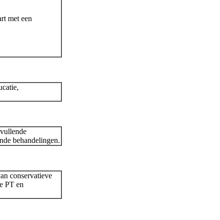
art met een
ucatie,
nvullende
ende behandelingen.
van conservatieve
ie PT en