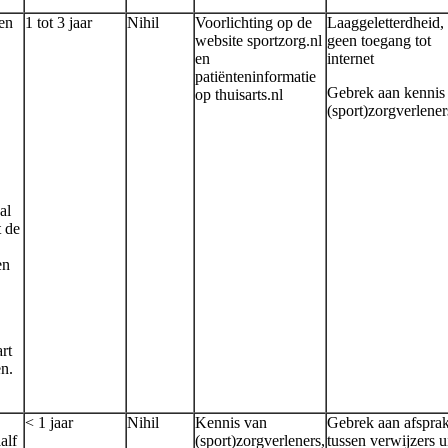
ten
1 tot 3 jaar
Nihil
Voorlichting op de
Laaggeletterdheid,
website sportzorg.nl
geen toegang tot
en
internet
patiënteninformatie
Gebrek aan kennis 
op thuisarts.nl
(sport)zorgverlener
al
 de
en
rt
en.
< 1 jaar
Nihil
Kennis van
Gebrek aan afspra
alf
(sport)zorgverleners,
tussen verwijzers u