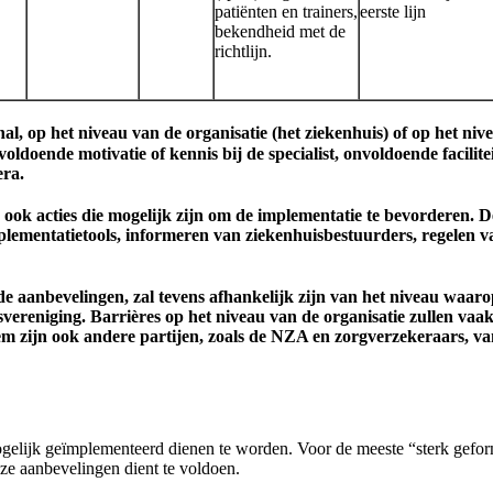
patiënten en trainers,
eerste lijn
bekendheid met de
richtlijn.
l, op het niveau van de organisatie (het ziekenhuis) of op het niv
ldoende motivatie of kennis bij de specialist, onvoldoende facilitei
era.
 ook acties die mogelijk zijn om de implementatie te bevorderen. 
n implementatietools, informeren van ziekenhuisbestuurders, regele
aanbevelingen, zal tevens afhankelijk zijn van het niveau waarop
vereniging. Barrières op het niveau van de organisatie zullen va
teem zijn ook andere partijen, zoals de NZA en zorgverzekeraars, va
ogelijk geïmplementeerd dienen te worden. Voor de meeste “sterk geform
e aanbevelingen dient te voldoen.