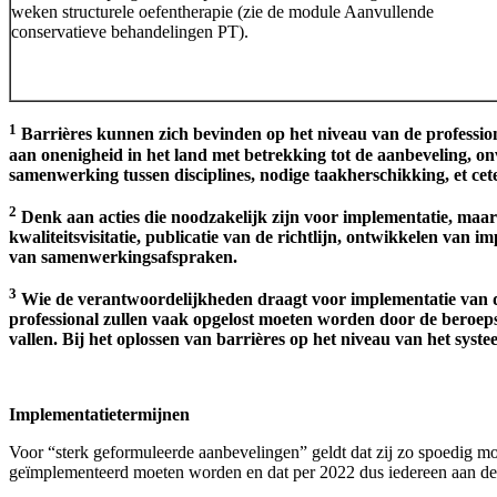
weken structurele oefentherapie (zie de module Aanvullende
conservatieve behandelingen PT).
1
Barrières kunnen zich bevinden op het niveau van de professiona
aan onenigheid in het land met betrekking tot de aanbeveling, onvo
samenwerking tussen disciplines, nodige taakherschikking, et cet
2
Denk aan acties die noodzakelijk zijn voor implementatie, maar
kwaliteitsvisitatie, publicatie van de richtlijn, ontwikkelen va
van samenwerkingsafspraken.
3
Wie de verantwoordelijkheden draagt voor implementatie van de 
professional zullen vaak opgelost moeten worden door de beroeps
vallen. Bij het oplossen van barrières op het niveau van het sys
Implementatietermijnen
Voor “sterk geformuleerde aanbevelingen” geldt dat zij zo spoedig m
geïmplementeerd moeten worden en dat per 2022 dus iedereen aan dez