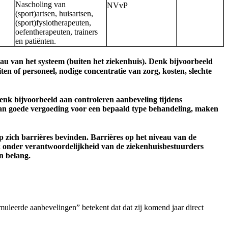
Nascholing van
NVvP
(sport)artsen, huisartsen,
(sport)fysiotherapeuten,
oefentherapeuten, trainers
en patiënten.
eau van het systeem (buiten het ziekenhuis). Denk bijvoorbeeld
ten of personeel, nodige concentratie van zorg, kosten, slechte
Denk bijvoorbeeld aan controleren aanbeveling tijdens
n van goede vergoeding voor een bepaald type behandeling, maken
 zich barrières bevinden. Barrières op het niveau van de
ak onder verantwoordelijkheid van de ziekenhuisbestuurders
n belang.
uleerde aanbevelingen” betekent dat dat zij komend jaar direct