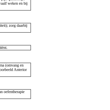
waalf weken en bij
eit); zorg daarbij
iënt.
amma (omvang en
voorbeeld Anterior
an oefentherapie