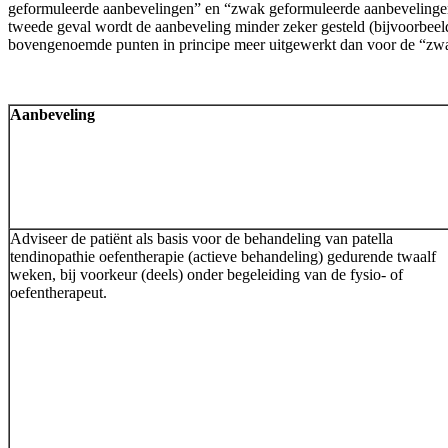
geformuleerde aanbevelingen” en “zwak geformuleerde aanbevelingen”. 
tweede geval wordt de aanbeveling minder zeker gesteld (bijvoorbeel
bovengenoemde punten in principe meer uitgewerkt dan voor de “zwa
Aanbeveling
Adviseer de patiënt als basis voor de behandeling van patella
tendinopathie oefentherapie (actieve behandeling) gedurende twaalf
weken, bij voorkeur (deels) onder begeleiding van de fysio- of
oefentherapeut.