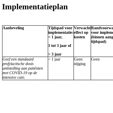
Implementatieplan
Aanbeveling
Tijdspad voor
Verwacht
Randvoorwa
implementatie:
effect op
voor impleme
< 1 jaar,
kosten
(binnen aan
tijdspad)
1 tot 3 jaar of
> 3 jaar
Geef een standaard
< 1 jaar
Geen
Geen
profylactische dosis
stijging
antistolling aan patiënten
met COVID-19 op de
intensive care.