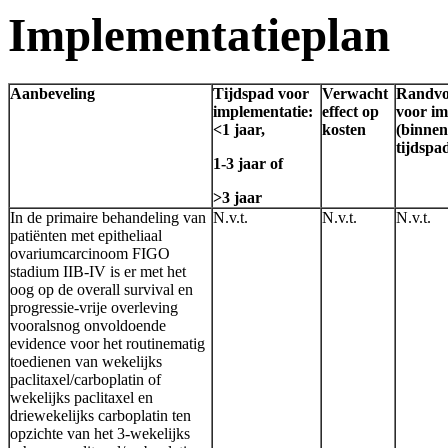
Implementatieplan
Aanbeveling
Tijdspad voor
Verwacht
Randvo
implementatie:
effect op
voor im
<1 jaar,
kosten
(binne
tijdspa
1-3 jaar of
>3 jaar
In de primaire behandeling van
N.v.t.
N.v.t.
N.v.t.
patiënten met epitheliaal
ovariumcarcinoom FIGO
stadium IIB-IV is er met het
oog op de overall survival en
progressie-vrije overleving
vooralsnog onvoldoende
evidence voor het routinematig
toedienen van wekelijks
paclitaxel/carboplatin of
wekelijks paclitaxel en
driewekelijks carboplatin ten
opzichte van het 3-wekelijks