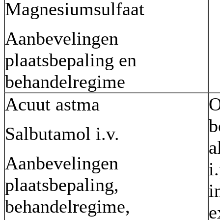
Magnesiumsulfaat
Aanbevelingen
plaatsbepaling en
behandelregime
Acuut astma
O
b
Salbutamol i.v.
a
Aanbevelingen
i
plaatsbepaling,
i
behandelregime,
e