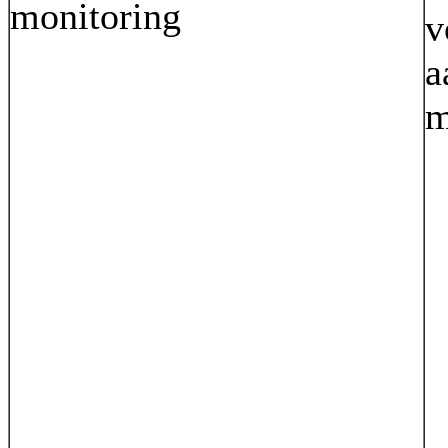
monitoring
v
a
m