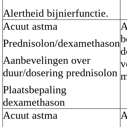
Alertheid bijnierfunctie.
Acuut astma
A
b
Prednisolon/dexamethason
d
Aanbevelingen over
v
duur/dosering prednisolon
m
Plaatsbepaling
dexamethason
Acuut astma
A