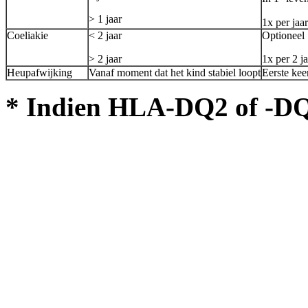
> 1 jaar
1x per jaar
Coeliakie
< 2 jaar
Optioneel
> 2 jaar
1x per 2 j
Heupafwijking
Vanaf moment dat het kind stabiel loopt
Eerste keer
* Indien HLA-DQ2 of -DQ8 p