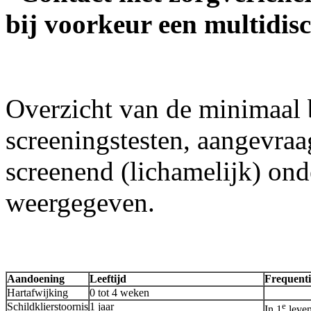
bij voorkeur een multidis
Overzicht van de minimaal 
screeningstesten, aangevraa
screenend (lichamelijk) onde
weergegeven.
Aandoening
Leeftijd
Frequenti
Hartafwijking
0 tot 4 weken
Schildklierstoornis
1 jaar
e
In 1
leven