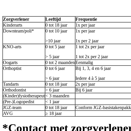
Zorgverlener
Leeftijd
Frequentie
Kinderarts
0 tot 18 jaar
1x per jaar
Downteam/poli*
0 tot 10 jaar
1x per jaar
>10 jaar
1x per 2 jaar
KNO-arts
0 tot 5 jaar
1 tot 2x per jaar
> 5 jaar
1 tot 2x per 2 jaar
Oogarts
0 tot 2 maanden
Eenmalig
Orthoptist
0 tot 6 jaar
Bij 1, 3, 4 en 6 jaar
> 6 jaar
Iedere 4 à 5 jaar
Tandarts
0 tot 18 jaar
2x per jaar
Orthodontist
> 6 jaar
Bij 6 jaar
(Kinder)fysiotherapeut
< 3 maanden
(Pre-)Logopedist
< 1 jaar
JGZ-team
0 tot 18 jaar
Conform JGZ-basistakenpakk
AVG
≥ 18 jaar
*Contact met zorgverlener